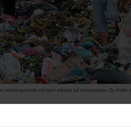
e udviklingslande må børn arbejde på lossepladser. De finder 
oldt Jensen
ald er en ressource