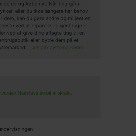
mide ud og købe nyt. Når ting går i
tykker, eller du ikke længere har behov
or dem, kan du gøre andre og miljøet en
jeneste ved at reparere og genbruge –
ler ved at give dine aflagte ting til en
enbrugsbutik eller bytte dem på et
yttemarked.
Læs om byttemarkeder.
hvordan I kan lave en bil af skrald.
 undervisningen