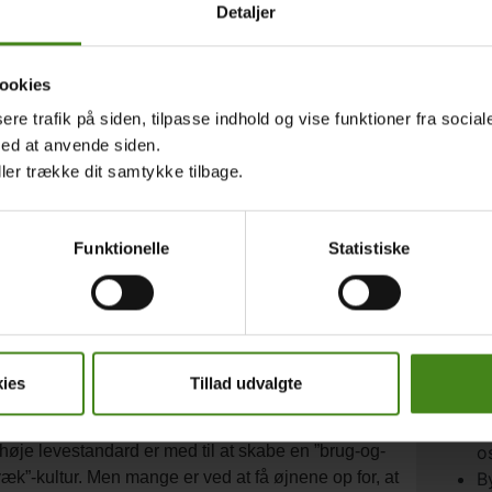
synes du, at dit gamle legetøj eller din mobiltelefon er ubru
Detaljer
n bruges til nye ting.
ansker smider mere end 11 kg affald ud om ugen. Hvis vi sender 
ookies
es til at skabe nye ting. Tomme syltetøjsglas kan smeltes om til ny
sere trafik på siden, tilpasse indhold og vise funktioner fra socia
iumsbakker kan smeltes om og genanvendes; og slammet fra spi
med at anvende siden.
ller trække dit samtykke tilbage.
uges ressourcer, når ting produceres. Mange af jordens ressou
ner, når de skal udvindes. Hvis vi skal passe på naturen og miljøet, 
ende vores affald, så vi ikke behøver udvinde så mange nye re
Funktionelle
Statistiske
består vores affald af mange forskellige materialer – metal, plastik
e det grundigt, hvis det skal genanvendes. Når vi brænder vores a
ulde ressourcer, som kunne have været brugt igen.
le dage tænkte man mere over, hvad man smed ud.
ies
Tillad udvalgte
Hvad k
forfædre var gode til at se værdien i affald.
dom tvang dem til at se ressourcerne i deres affald.
S
høje levestandard er med til at skabe en ”brug-og-
o
æk”-kultur. Men mange er ved at få øjnene op for, at
B