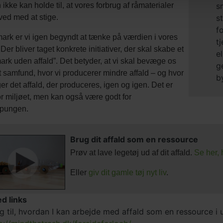
 ikke kan holde til, at vores forbrug af råmaterialer
s
 ved med at stige.
s
f
ark er vi igen begyndt at tænke på værdien i vores
t
 Der bliver taget konkrete initiativer, der skal skabe et
el
rk uden affald”. Det betyder, at vi skal bevæge os
g
 samfund, hvor vi producerer mindre affald – og hvor
b
ger det affald, der produceres, igen og igen. Det er
or miljøet, men kan også være godt for
pungen.
Brug dit affald som en ressource
Prøv at lave legetøj ud af dit affald.
Se her, 
Eller
giv dit gamle tøj nyt liv
.
ed links
g til, hvordan I kan arbejde med affald som en ressource i