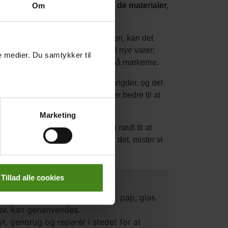
gelige. Men faktisk indeholder de materialer,
Om
vores affald de rigtige steder hen, kan det
t glas; papir og pap kan blive til nye varer;
le medier. Du samtykker til
ldevand kan blive til gødning på markerne.
rcer findes kun i begrænsede mængder, og det
er det derfor vigtigt, at vi bliver bedre til at
ssourcer.
Marketing
, glas og kemikalier. Derfor er vi nødt til at
ffald i stedet for at genanvende det, mister vi
Tillad alle cookies
an du gøre:
ortér dit affald, så metal, plast, pap, glas
sv. kan genanvendes.
yt, genbrug og reparér i stedet for at