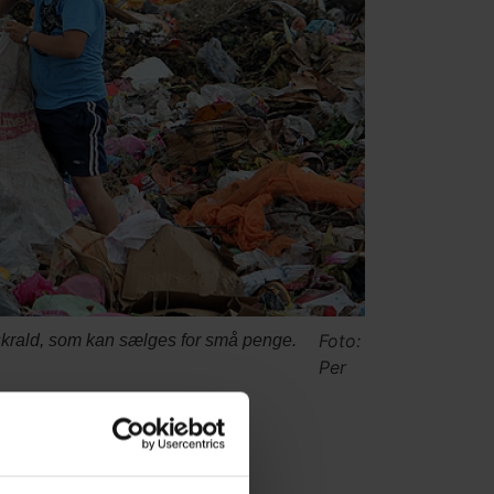
Foto:
skrald, som kan sælges for små penge.
Per