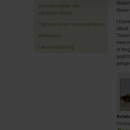
kloden
Animationsfilm om
bliver
verdensmålene
I Danm
Tegneserie om verdensmålene
affald.
Billedbank
”Danma
mod et
Lærervejledning
vi bru
godt f
penge
Relat
Forsla