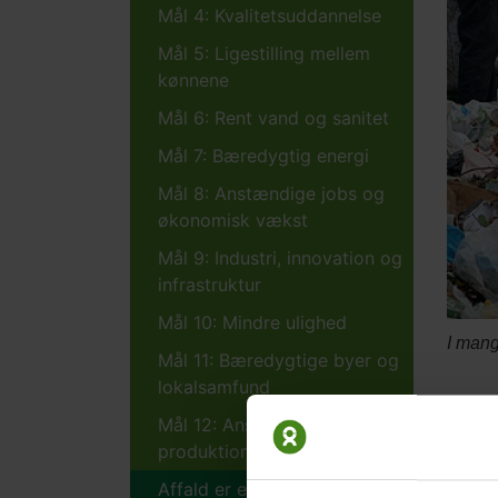
Mål 4: Kvalitetsuddannelse
Mål 5: Ligestilling mellem
kønnene
Mål 6: Rent vand og sanitet
Mål 7: Bæredygtig energi
Mål 8: Anstændige jobs og
økonomisk vækst
Mål 9: Industri, innovation og
infrastruktur
Mål 10: Mindre ulighed
I mang
Mål 11: Bæredygtige byer og
lokalsamfund
Bergh
Mål 12: Ansvarligt forbrug og
produktion
Aff
Affald er en ressource