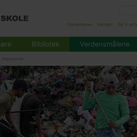
Gå
til
hovedindhold
Main
Nyhedsbrev
Kontakt
Gå til ox
Submenu
gøre
Bibliotek
Verdensmålene
n ressource