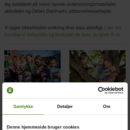
dig opdateret på vores nyeste undervisningsmaterialer,
aktiviteter og Oxfam Danmarks uddannelsesarbejde.
Vi tager sikkerheden omkring dine data alvorligt.
Læs her,
hvordan vi behandler og beskytter de data, du giver til os.
Related
content
Om Hele Verden i
Vi står bag
Skole
LæseRaketten
Samtykke
Detaljer
Om
Hele Verden i Skole er en
Med Hele Verden i Skole
kampagne, der sætter
ønsker Oxfam Danmark at
børns ret til uddannelse på
bidrage til danske børns
Denne hjemmeside bruger cookies