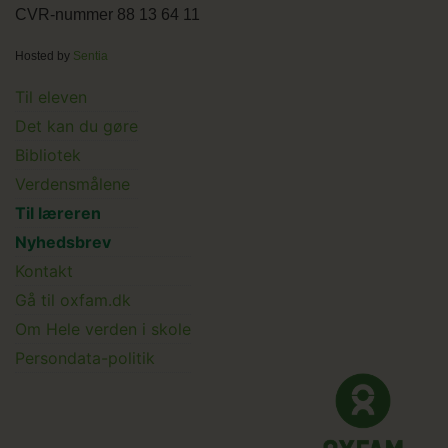
CVR-nummer 88 13 64 11
Hosted by
Sentia
Main
Til eleven
Det kan du gøre
menu
Bibliotek
Verdensmålene
Til læreren
Main
Nyhedsbrev
Kontakt
Submenu
Gå til oxfam.dk
Om Hele verden i skole
Persondata-politik