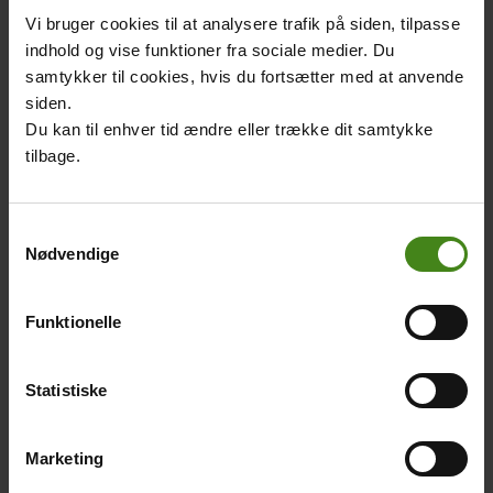
skoleskemaet.
globale dannelse.
Vi bruger cookies til at analysere trafik på siden, tilpasse
indhold og vise funktioner fra sociale medier. Du
samtykker til cookies, hvis du fortsætter med at anvende
siden.
Du kan til enhver tid ændre eller trække dit samtykke
tilbage.
Ofte stillede
Samtykkevalg
Nødvendige
spørgsmål
Find svar på de oftest
Funktionelle
stillede spørgsmål om Hele
Verden i Skole,
LæseRaketten mm.
Statistiske
Marketing
Vi står bag LæseRaketten
Main