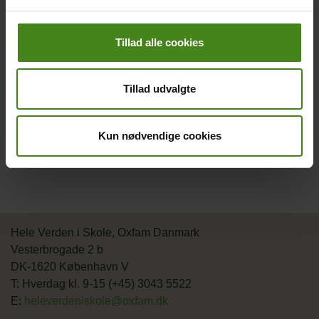
menu
Ofte stillede spørgsmål
Tillad alle cookies
Nyhedsbrev
Hvis du vil klage
Tillad udvalgte
Cookie-politik
Persondata-politik
Kun nødvendige cookies
Hele Verden i Skole, Oxfam Danmark
Vesterbrogade 2 b
DK-1620 København V
T: Hverdag kl. 9-15 (+45) 3043 5522
E:
heleverdeniskole@oxfam.dk