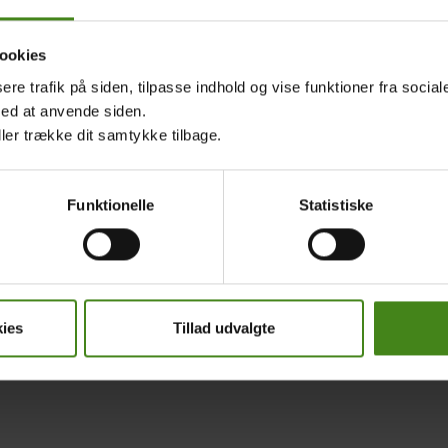
ookies
Gørup Trolle
sere trafik på siden, tilpasse indhold og vise funktioner fra socia
gneleder
med at anvende siden.
Verden i Skole
ller trække dit samtykke tilbage.
5 30 43 55 22
t@oxfam.dk
Funktionelle
Statistiske
ies
Tillad udvalgte