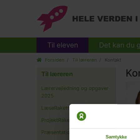
Til eleven
Det kan du 
Forsiden
Til læreren
Kontakt
Ko
Til læreren
Lærervejledning og opgaver
2025
LæseRaketten i Guatemala
ProjektRaketten 2025
Præsentation af Guatemala
Samtykke