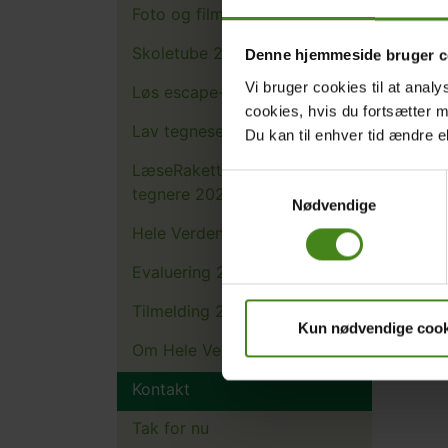
Foto og film til fri brug 2025
Skoletube 2025
Denne hjemmeside bruger c
Line 
Vi bruger cookies til at analy
Løs escape-rooms
Kampa
cookies, hvis du fortsætter 
Hele 
Lav tegneserier om Guatemala
Du kan til enhver tid ændre e
T:
+4
E:
la
LæseRakettens forfattere og
Samtykkevalg
tegnere 2025
Nødvendige
Hele Verden i Skole 2025
Evaluering 2025
Tilmelding 2025
Kun nødvendige cook
Om Hele Verden i Skole
Kontakt
Tak for nu