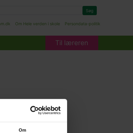
Søg
fam.dk
Om Hele verden i skole
Persondata-politik
Til læreren
Om