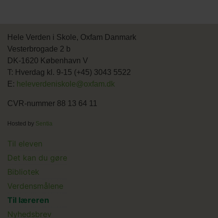
Hele Verden i Skole, Oxfam Danmark
Vesterbrogade 2 b
DK-1620 København V
T: Hverdag kl. 9-15 (+45) 3043 5522
E:
heleverdeniskole@oxfam.dk
CVR-nummer 88 13 64 11
Hosted by
Sentia
Main
Til eleven
Det kan du gøre
menu
Bibliotek
Verdensmålene
Til læreren
Main
Nyhedsbrev