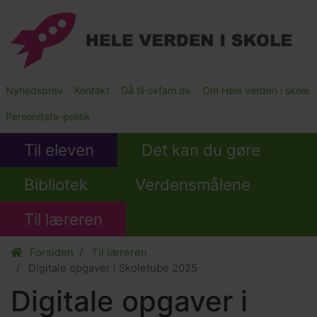
Gå
til
hovedindhold
Main
Nyhedsbrev
Kontakt
Gå til oxfam.dk
Om Hele verden i skole
Submenu
Persondata-politik
Til eleven
Det kan du gøre
Bibliotek
Verdensmålene
Til læreren
Forsiden
Til læreren
Digitale opgaver i Skoletube 2025
Digitale opgaver i