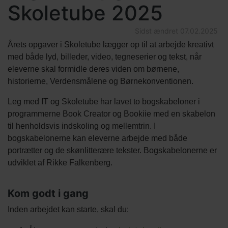
Skoletube 2025
Sidst ændret
07.02.2025
Årets opgaver i Skoletube lægger op til at arbejde kreativt
med både lyd, billeder, video, tegneserier og tekst, når
eleverne skal formidle deres viden om børnene,
historierne, Verdensmålene og Børnekonventionen.
Leg med IT og Skoletube har lavet to bogskabeloner i
programmerne Book Creator og Bookiie med en skabelon
til henholdsvis indskoling og mellemtrin. I
bogskabelonerne kan eleverne arbejde med både
portrætter og de skønlitterære tekster. Bogskabelonerne er
udviklet af Rikke Falkenberg.
Body
Indholds
Titel
Kom godt i gang
elementer
Tekst
Inden arbejdet kan starte, skal du:
afsnit