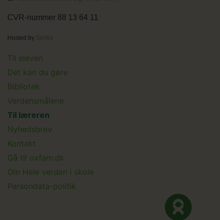
CVR-nummer 88 13 64 11
Hosted by
Sentia
Main
Til eleven
Det kan du gøre
menu
Bibliotek
Verdensmålene
Til læreren
Main
Nyhedsbrev
Kontakt
Submenu
Gå til oxfam.dk
Om Hele verden i skole
Persondata-politik