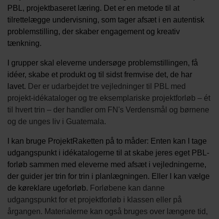
PBL, projektbaseret læring. Det er en metode til at
tilrettelægge undervisning, som tager afsæt i en autentisk
problemstilling, der skaber engagement og kreativ
tænkning.
I grupper skal eleverne undersøge problemstillingen, få
idéer, skabe et produkt og til sidst fremvise det, de har
lavet.
Der er udarbejdet tre vejledninger til PBL med
projekt-idékataloger og tre eksemplariske projektforløb – ét
til hvert trin – der handler om FN's Verdensmål og børnene
og de unges liv i Guatemala.
I kan bruge ProjektRaketten på to måder: Enten kan I tage
udgangspunkt i idékatalogerne til at skabe jeres eget PBL-
forløb sammen med eleverne med afsæt i vejledningerne,
der guider jer trin for trin i planlægningen. Eller I kan vælge
de køreklare ugeforløb.
Forløbene kan danne
udgangspunkt for et projektforløb i klassen eller på
årgangen. Materialerne kan også bruges over længere tid,