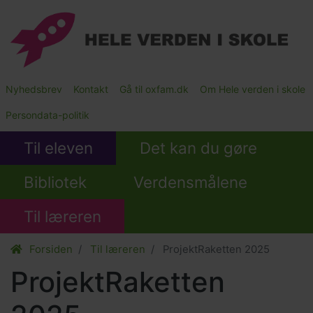
Gå
til
hovedindhold
Main
Nyhedsbrev
Kontakt
Gå til oxfam.dk
Om Hele verden i skole
Submenu
Persondata-politik
Til eleven
Det kan du gøre
Bibliotek
Verdensmålene
Til læreren
Forsiden
Til læreren
ProjektRaketten 2025
ProjektRaketten