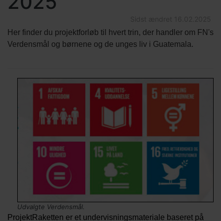
2025
Sidst ændret
16.02.2025
Her finder du projektforløb til hvert trin, der handler om FN's
Verdensmål og børnene og de unges liv i Guatemala.
Indholds
Tekst
elementer
Tekst
Billede
Image
Billede
afsnit
afsnit
kredit
Udvalgte Verdensmål.
ProjektRaketten er et undervisningsmateriale baseret på