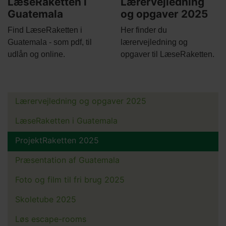
LæseRaketten i
Lærervejledning
Guatemala
og opgaver 2025
Body
Body
Find LæseRaketten i
Her finder du
Guatemala - som pdf, til
lærervejledning og
udlån og online.
opgaver til LæseRaketten.
Lærervejledning og opgaver 2025
Main
menu
LæseRaketten i Guatemala
ProjektRaketten 2025
Præsentation af Guatemala
Foto og film til fri brug 2025
Skoletube 2025
Løs escape-rooms