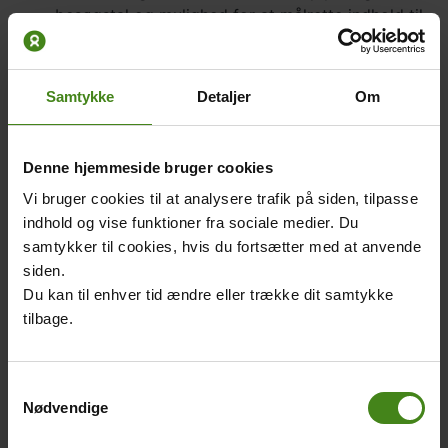
besøgstal og mulighed for at målrette indhold til
dig
Cookies fra indlejrede tjenester: Sikrer
funktionaliteten af indlejrede tjenester
Samtykke
Detaljer
Om
3.1 Systemets egne cookies
Vores hjemmesider er bygget i systemet Drupal, der
Denne hjemmeside bruger cookies
benytter en række cookies til at optimere brugeroplevelsen.
Vi bruger cookies til at analysere trafik på siden, tilpasse
Drupals cookies sørger blandt andet for at:
indhold og vise funktioner fra sociale medier. Du
Huske dine søgeindstillinger ved filtrerede
samtykker til cookies, hvis du fortsætter med at anvende
søgninger
siden.
Forudfylde formularer med information, som du
Du kan til enhver tid ændre eller trække dit samtykke
tidligere har indtastet
tilbage.
Give dig mulighed for at kommentere indhold
3.2 Trafikmåling og målretning
Samtykkevalg
Vi bruger cookies fra Google Analytics til at måle trafikken.
Nødvendige
Formålet med besøgsstatistikken er at blive klogere på
hvor mange mennesker, der besøger hjemmesiderne,