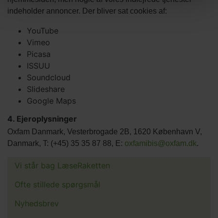
indeholder annoncer. Der bliver sat cookies af:
YouTube
Vimeo
Picasa
ISSUU
Soundcloud
Slideshare
Google Maps
4. Ejeroplysninger
Oxfam Danmark, Vesterbrogade 2B, 1620 København V,
Danmark, T: (+45) 35 35 87 88, E:
oxfamibis@oxfam.dk
.
Vi står bag LæseRaketten
Main
menu
Ofte stillede spørgsmål
Nyhedsbrev