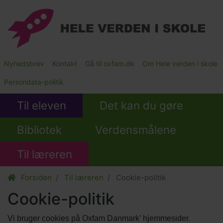
Gå
til
hovedindhold
Main
Nyhedsbrev
Kontakt
Gå til oxfam.dk
Om Hele verden i skole
Submenu
Persondata-politik
Til eleven
Det kan du gøre
Bibliotek
Verdensmålene
Til læreren
Forsiden
Til læreren
Cookie-politik
Cookie-politik
Vi bruger cookies på Oxfam Danmark’ hjemmesider.