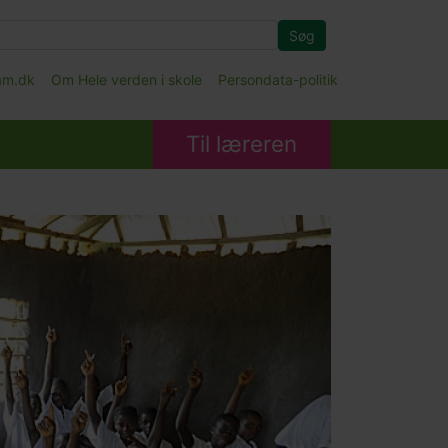
Søg
fam.dk
Om Hele verden i skole
Persondata-politik
Til læreren