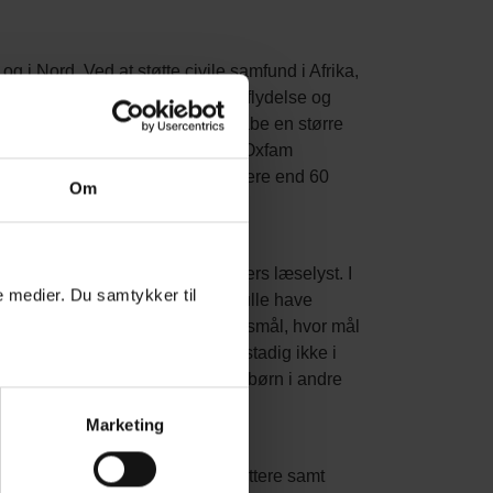
 i Nord. Ved at støtte civile samfund i Afrika,
ige adgang til uddannelse, indflydelse og
te fokus på ulige vilkår og skabe en større
e på konkrete handlemuligheder. Oxfam
-organisationer. Vi arbejder i mere end 60
Om
af vores arbejde.
samtidig puste til danske elevers læselyst. I
le medier. Du samtykker til
aret for, at alle børn i 2015 skulle have
e løfter fornyet med de 17 verdensmål, hvor mål
lligevel går 61 millioner børn stadig ikke i
e, rettigheder og jævnaldrende børn i andre
f børn fra årets fokusland.
Marketing
skrevet af kendte børnebogsforfattere samt