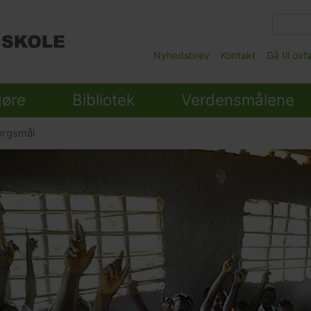
Gå
til
hovedindhold
Main
Nyhedsbrev
Kontakt
Gå til ox
Submenu
gøre
Bibliotek
Verdensmålene
ørgsmål