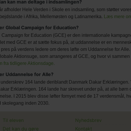
an kan man deltage i indsamlingen?
år afholder Hele Verden i Skole en indsamling, som støtter vo
ejdslande i Afrika, Mellemøsten og Latinamerika.
Læs mere om
er Global Campaign for Education?
 Campaign for Education (GCE) er den internationale kampagne,
et med GCE er at sætte fokus på, at uddannelse er en mennesk
pres på verdens ledere om deres løfte om Uddannelse for Alle. 
obale Aktionsuge, som arrangeres af GCE, og hvor vi sammen
ilm fra tidligere Aktionsdage.
er Uddannelse for Alle?
 underskrev 164 lande deriblandt Danmark Dakar Erklæringen. 
kar Erklæringen. 164 lande har skrevet under på, at alle børn 
else. I 2015 blev disse løfter fornyet med de 17 verdensmål, h
d skolegang inden 2030.
Main
Main
Til eleven
Nyhedsbrev
Det kan du gøre
Kontakt