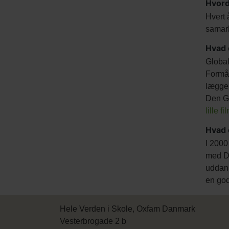
Hvord
Hvert 
samarb
Hvad 
Global
Formål
lægge 
Den Gl
lille f
Hvad 
I 2000
med Da
uddann
en go
Hele Verden i Skole, Oxfam Danmark
Vesterbrogade 2 b