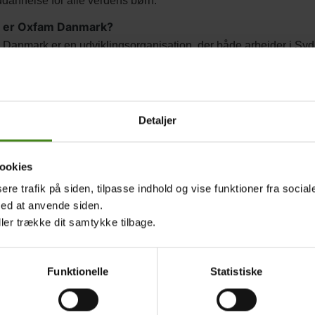
dannelse for alle verdens børn.
 er Oxfam Danmark?
Danmark er en udviklingsorganisation, der både arbejder i Syd og
østen og Latinamerika hjælper Oxfam Danmark indbyggerne til l
rcer. Gennem oplysning i Danmark ønsker Oxfam Danmark at sæt
else for de problemer, udviklingslandene står overfor samt peg
k er den danske del af Oxfam - en af verdens største udviklings
Detaljer
i verden. Sidste år fik mere end 19,2 millioner mennesker gavn 
er formålet med Hele Verden i Skole?
ookies
et med kampagnen er at skabe debat om Uddannelse for Alle og 
sere trafik på siden, tilpasse indhold og vise funktioner fra socia
krev alle verdens ledere under på Dakar Erklæringen og tog ansv
med at anvende siden.
 til en gratis grunduddannelse af god kvalitet. I 2015 blev diss
ller trække dit samtykke tilbage.
 4 handler om at sikre alle børn en god skolegang inden 2030. A
 Med Hele Verden i Skole kan danske elever lære om uddannels
samtidig med, de kan læse skønlitterære historier og portrætter a
Funktionelle
Statistiske
er LæseRaketten?
ketten er en gratis bog, som indeholder skønlitterære tekster 