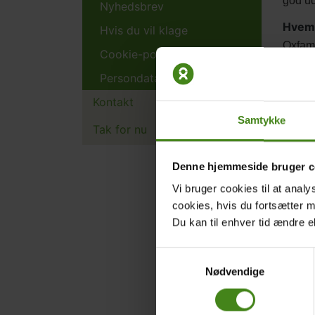
god ud
Nyhedsbrev
Hvem
Hvis du vil klage
Oxfam 
Cookie-politik
Mellem
Persondata-politik
ressou
forstå
Kontakt
Danmar
Samtykke
Tak for nu
lande 
Hvad 
Denne hjemmeside bruger c
Formål
Vi bruger cookies til at analy
2000 s
cookies, hvis du fortsætter 
adgang
Du kan til enhver tid ændre e
nummer
skole.
Samtykkevalg
lande 
Nødvendige
Hvad 
LæseRa