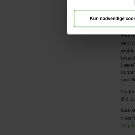
portræ
børneh
Danske
Kun nødvendige cook
og lær
Hvord
Med Læ
proble
levevi
LæseRa
uddann
mod fl
Under
Biblio
Den G
Hvert 
følg p