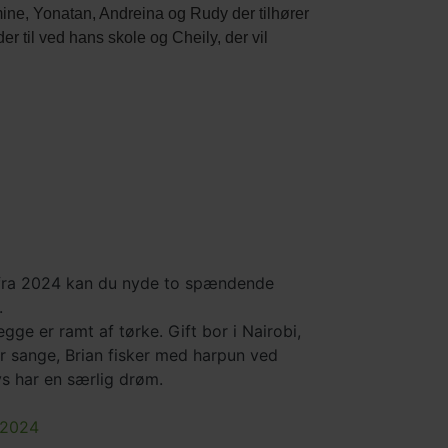
ne, Yonatan, Andreina og Rudy der tilhører
r til ved hans skole og Cheily, der vil
 fra 2024 kan du nyde to spændende
.
ge er ramt af tørke. Gift bor i Nairobi,
r sange, Brian fisker med harpun ved
ys har en særlig drøm.
 2024