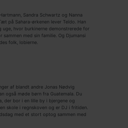
ls Hartmann, Sandra Schwartz og Nanna
Tæt på Sahara-ørkenen lever Teïdo. Han
ig uge, hvor burkinerne demonstrerede for
or sammen med sin familie. Og Djumansi
des folk, lobierne.
inger af blandt andre Jonas Nødvig
kan også møde børn fra Guatemala. Du
der bor i en lille by i bjergene og
 skole i regnskoven og er DJ i fritiden.
hedsdag med et stort optog sammen med