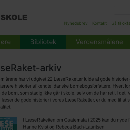
Gå
til
hovedindhold
Main
Nyhedsbrev
Kontakt
Gå til ox
Submenu
gøre
Bibliotek
Verdensmålene
seRaket-arkiv
 årene har vi udgivet 22 LæseRaketter fulde af gode historier 
tterære historier af kendte, danske børnebogsforfattere. Hvert fo
e de børn, som stadig ikke går i skole, selv om de har ret til de
 læser de gode historier i vores LæseRaketter, er du med til at s
litet.
I LæseRaketten om Guatemala i 2025 kan du nyde fant
Hanne Kvist og Rebeca Bach-Lauritsen.