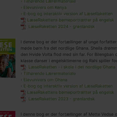
› Tilhørende Lærermateriale
› Elevunivers om Kenya
› E-bog og interaktiv version af LæseRaketten
LæseRakettens børneportrætter på engelsk
LæseRaketten 2024 - grønlandsk
I denne bog er der fortællinger af unge forfatter
møde børn fra det nordlige Ghana. Sheila drømme
den Hvide Volta flod med sin far. For Bilengban 
klasse danser i engelsktimerne og Rahi spiller fo
LæseRaketten - i skole i det nordlige Ghana
› Tilhørende Lærermateriale
› Elevunivers om Ghana
›
E-bog og interaktiv version af LæseRaketten
LæseRakettens børneportrætter på engelsk
LæseRaketten 2023 - grønlandsk
I denne bog er der fortællinger af Mette Vedsø