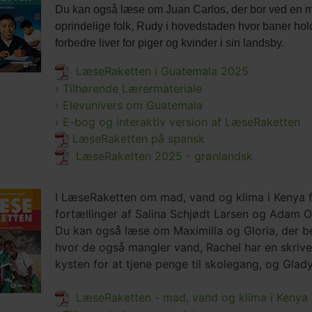
Du kan også læse om Juan Carlos, der bor ved en mi
oprindelige folk, Rudy i hovedstaden hvor baner holde
forbedre liver for piger og kvinder i sin landsby.
LæseRaketten i Guatemala 2025
› Tilhørende Lærermateriale
› Elevunivers om Guatemala
› E-bog og interaktiv version af LæseRaketten
LæseRaketten på spansk
LæseRaketten 2025 - grønlandsk
I LæseRaketten om mad, vand og klima i Kenya
fortællinger af Salina Schjødt Larsen og Adam O
Du kan også læse om Maximilla og Gloria, der beg
hvor de også mangler vand, Rachel har en skrive
kysten for at tjene penge til skolegang, og Glad
LæseRaketten - mad, vand og klima i Kenya