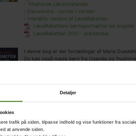
› Tilhørende Lærermateriale
› Elevunivers - venner i verden
› Interaktiv version af LæseRaketten
LæseRakettens børneportrætter på engelsk
LæseRaketten 2021 - grønlandsk
I denne bog er der fortællinger af Marie Duedah
Du kan også møde børn fra Uganda og flygtning
fra sin mor og far for at komme i skole, og Nyi
sin familie. I flygtningeområdet Palabek i det n
helt andre liv, men de har håb og drømme, som m
LæseRaketten flyver til Uganda 2020
Detaljer
› Tilhørende Lærermateriale
› Elevunivers om Uganda
› Interaktiv version af LæseRaketten
ookies
LæseRakettens børneportrætter på engelsk
sere trafik på siden, tilpasse indhold og vise funktioner fra socia
LæseRaketten 2020 - grønlandsk
med at anvende siden.