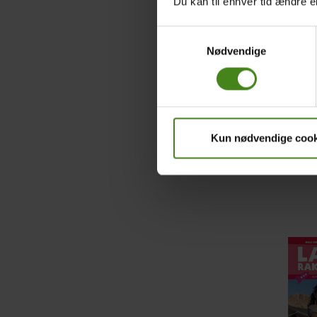
Du kan til enhver tid ændre e
Samtykkevalg
Nødvendige
Kun nødvendige cook