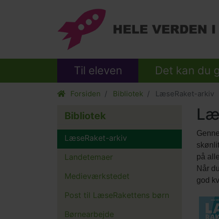
Til eleven
Det kan du 
Forsiden
Bibliotek
LæseRaket-arkiv
Læ
Bibliotek
Gennem
LæseRaket-arkiv
skønli
Landetemaer
på all
Når du
Medieværkstedet
god kva
Post til LæseRakettens børn
Børnearbejde