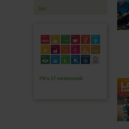
Spil
FN's 17 verdensmål