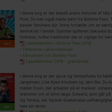
I denne bog er der blandt andre historier af Ni
Foss. Du kan også møde børn fra Burkina Faso. 
passer familiens dyr. Anna fortæller om en særl
demokrati i landet. Djembe-spilleren Sekouba b
forklarer, hvilke traditioner der er vigtige for hen
LæseRaketten i Burkina Faso 2016
›
Tilhørende Lærermateriale
›
Elevunivers om Burkina Faso
LæseRaketten 2016 - grønlandsk
I denne bog er der sjove og fantasifulde fortæll
Jørgensen, Line Kyed Knudsen og Jørn Bie. Du 
møder Esvin, der arbejder på et marked. Johanna, 
drømmer om at blive læge. Edward, som går på en
Og Teresa, der fejrede Guatemalas uafhængig
hele sin skole.
LæseRaketten i Guatemala 2015