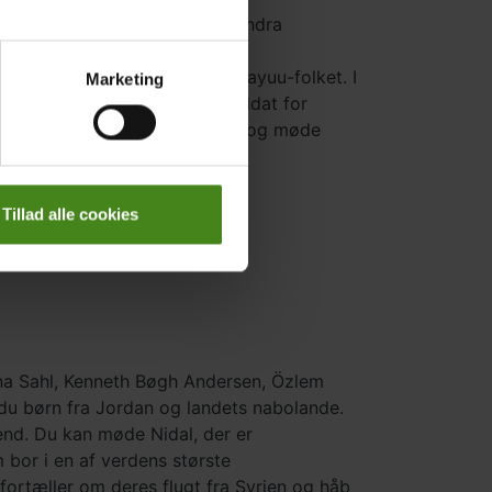
ankevækkende historier af Sandra
del af det oprindelige folk wayuu-folket. I
Marketing
 med sin mor, som har været soldat for
jle i Amazonas med Thaliana, og møde
Tillad alle cookies
ina Sahl, Kenneth Bøgh Andersen, Özlem
du børn fra Jordan og landets nabolande.
nd. Du kan møde Nidal, der er
 bor i en af verdens største
rtæller om deres flugt fra Syrien og håb