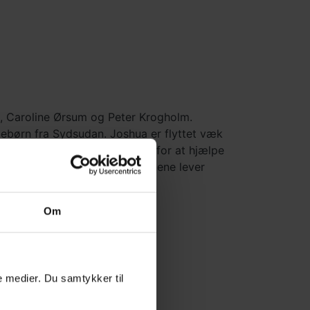
l, Caroline Ørsum og Peter Krogholm.
ebørn fra Sydsudan. Joshua er flyttet væk
rambere arbejder i majsmarken for at hjælpe
ordlige Uganda bor Esther. Børnene lever
åske ligner dine.
Om
le medier. Du samtykker til