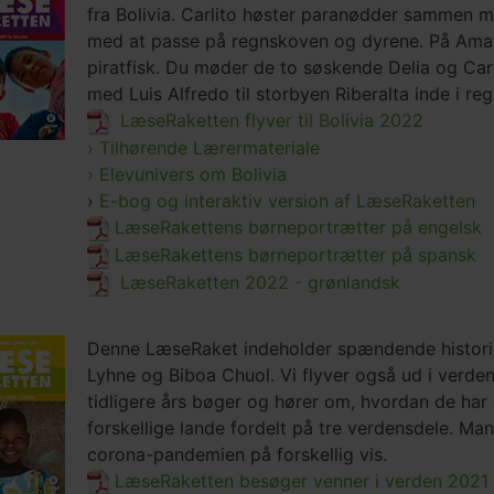
fra Bolivia. Carlito høster paranødder sammen me
med at passe på regnskoven og dyrene. På Amazo
piratfisk. Du møder de to søskende Delia og Carl
med Luis Alfredo til storbyen Riberalta inde i re
LæseRaketten flyver til Bolivia 2022
› Tilhørende Lærermateriale
› Elevunivers om Bolivia
›
E-bog og interaktiv version af LæseRaketten
LæseRakettens børneportrætter på engelsk
LæseRakettens børneportrætter på spansk
LæseRaketten 2022 - grønlandsk
Denne LæseRaket indeholder spændende historier
Lyhne og Biboa Chuol. Vi flyver også ud i verd
tidligere års bøger og hører om, hvordan de har 
forskellige lande fordelt på tre verdensdele. Man
corona-pandemien på forskellig vis.
LæseRaketten besøger venner i verden 2021