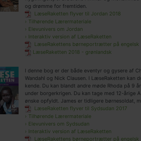
og drømme for fremtiden.
LæseRaketten flyver til Jordan 2018
› Tilhørende Lærermateriale
› Elevunivers om Jordan
› Interaktiv version af LæseRaketten
LæseRakettens børneportrætter på engelsk
LæseRaketten 2018 - grønlandsk
I denne bog er der både eventyr og gysere af Cha
Wandahl og Nick Clausen. I LæseRaketten kan d
kende. Du kan blandt andre møde Rhoda på 9 år,
under borgerkrigen. Du kan tage med 12-årige Ad
ønske opfyldt. James er tidligere børnesoldat, 
LæseRaketten flyver til Sydsudan 2017
› Tilhørende Lærermateriale
› Elevunivers om Sydsudan
› Interaktiv version af LæseRaketten
LæseRakettens børneportrætter på engelsk