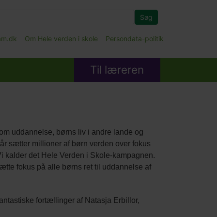
Søg
fam.dk
Om Hele verden i skole
Persondata-politik
Til læreren
om uddannelse, børns liv i andre lande og
rår sætter millioner af børn verden over fokus
t. Vi kalder det Hele Verden i Skole-kampagnen.
ætte fokus på alle børns ret til uddannelse af
astiske fortællinger af Natasja Erbillor,