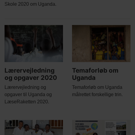
Skole 2020 om Uganda.
Related
Main
Main
content
picture
picture
Lærervejledning
Temaforløb om
og opgaver 2020
Uganda
Body
Body
Lærervejledning og
Temaforløb om Uganda
opgaver til Uganda og
målrettet forskellige trin.
LæseRaketten 2020.
Main
Main
picture
picture