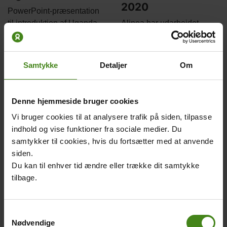
2020
Body
PowerPoint-præsentation
Body
til introduktion af Uganda.
Alinea har udarbejdet
opgaver til de litterære
tekster.
Samtykke
Detaljer
Om
Main
picture
Denne hjemmeside bruger cookies
Vi bruger cookies til at analysere trafik på siden, tilpasse
indhold og vise funktioner fra sociale medier. Du
samtykker til cookies, hvis du fortsætter med at anvende
LæseRakettens
Foto og film til fri
siden.
tegnere og
brug 2020
Du kan til enhver tid ændre eller trække dit samtykke
forfattere 2020
tilbage.
Body
Her finder du billeder og
Læs om de tegnere og
filmklip, som frit kan
forfattere, som har bidraget
benyttes i undervisningen.
Samtykkevalg
til LæseRaketten.
Nødvendige