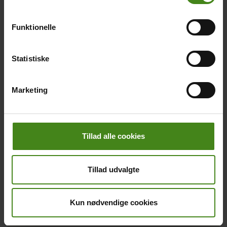
Funktionelle
Main
picture
Statistiske
Marketing
Lav bøger og film
2020
Body
Brug SkoleTubes værktøjer
Tillad alle cookies
til at laver film og bøger om
Uganda.
Tillad udvalgte
Ugandas børn
Main
Kun nødvendige cookies
menu
Fakta og historie