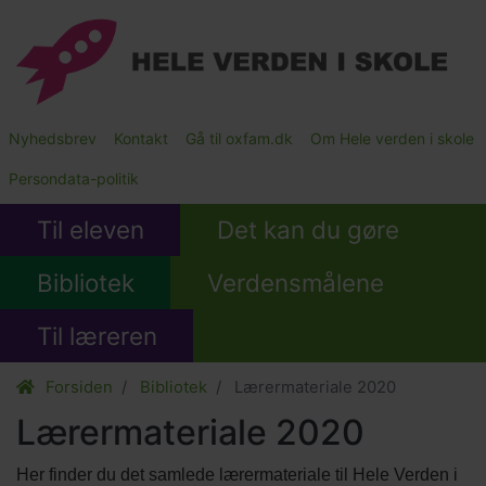
Gå
til
hovedindhold
Main
Nyhedsbrev
Kontakt
Gå til oxfam.dk
Om Hele verden i skole
Submenu
Persondata-politik
Til eleven
Det kan du gøre
Bibliotek
Verdensmålene
Til læreren
Forsiden
Bibliotek
Lærermateriale 2020
Lærermateriale 2020
Body
Her finder du det samlede lærermateriale til Hele Verden i