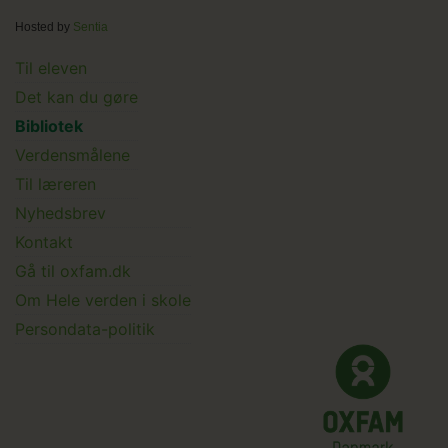
Hosted by
Sentia
Main
Til eleven
Det kan du gøre
menu
Bibliotek
Verdensmålene
Til læreren
Main
Nyhedsbrev
Kontakt
Submenu
Gå til oxfam.dk
Om Hele verden i skole
Persondata-politik