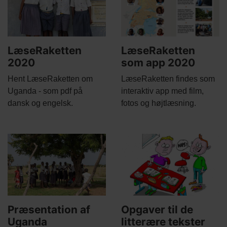
LæseRaketten
LæseRaketten
2020
som app 2020
Body
Body
Hent LæseRaketten om
LæseRaketten findes som
Uganda - som pdf på
interaktiv app med film,
dansk og engelsk.
fotos og højtlæsning.
Main
Main
picture
picture
Præsentation af
Opgaver til de
Uganda
litterære tekster