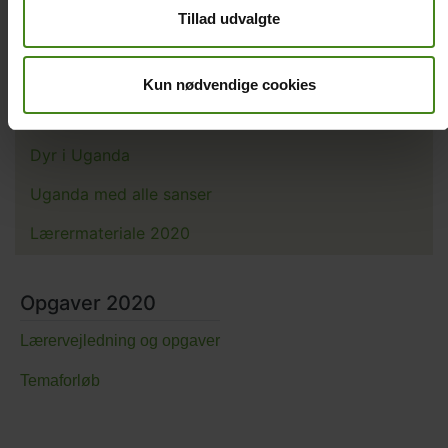
Populærkultur – fænomenet Bobi Wine
Tillad udvalgte
Hverdag i Uganda
Flygtninge
Kun nødvendige cookies
Natur og klima
Dyr i Uganda
Uganda med alle sanser
Lærermateriale 2020
Opgaver 2020
Lærervejledning og opgaver
Temaforløb