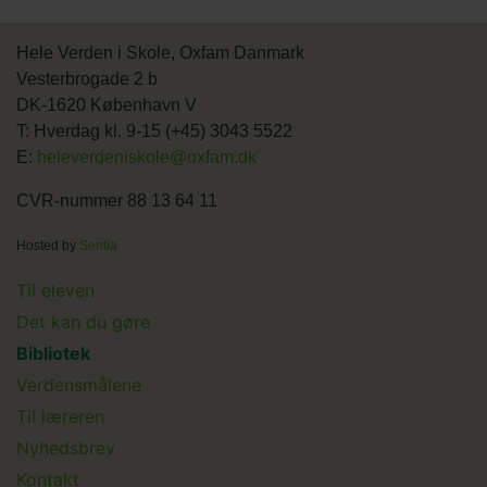
Hele Verden i Skole, Oxfam Danmark
Vesterbrogade 2 b
DK-1620 København V
T: Hverdag kl. 9-15 (+45) 3043 5522
E:
heleverdeniskole@oxfam.dk
CVR-nummer 88 13 64 11
Hosted by
Sentia
Main
Til eleven
Det kan du gøre
menu
Bibliotek
Verdensmålene
Til læreren
Main
Nyhedsbrev
Kontakt