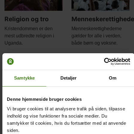
Religion og tro
Menneskerettighede
Body
Body
Kristendommen er den
Menneskerettighederne
mest udbredte religion i
gælder for alle i verden,
Uganda.
både børn og voksne.
Main
Main
picture
picture
Samtykke
Detaljer
Om
Denne hjemmeside bruger cookies
Sundhed og
Populærkultur –
Vi bruger cookies til at analysere trafik på siden, tilpasse
sygdom
fænomenet Bobi
indhold og vise funktioner fra sociale medier. Du
Wine
Body
Den største trussel mod
samtykker til cookies, hvis du fortsætter med at anvende
Body
børns sundhed i Uganda er
Bobi Wine skriver musik og
siden.