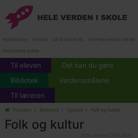
Gå
til
hovedindhold
Main
Nyhedsbrev
Kontakt
Gå til oxfam.dk
Om Hele verden i skole
Submenu
Persondata-politik
Til eleven
Det kan du gøre
Bibliotek
Verdensmålene
Til læreren
Forsiden
Bibliotek
Uganda
Folk og kultur
Folk og kultur
Sidst ændret
27.08.2020