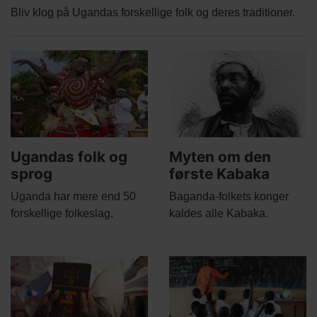
Bliv klog på Ugandas forskellige folk og deres traditioner.
Related
Main
Main
content
picture
picture
Ugandas folk og
Myten om den
sprog
første Kabaka
Body
Body
Uganda har mere end 50
Baganda-folkets konger
forskellige folkeslag.
kaldes alle Kabaka.
Main
Main
picture
picture