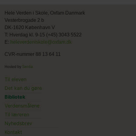
Hele Verden i Skole, Oxfam Danmark
Vesterbrogade 2 b
DK-1620 København V
T: Hverdag kl. 9-15 (+45) 3043 5522
E:
heleverdeniskole@oxfam.dk
CVR-nummer 88 13 64 11
Hosted by
Sentia
Main
Til eleven
Det kan du gøre
menu
Bibliotek
Verdensmålene
Til læreren
Main
Nyhedsbrev
Kontakt