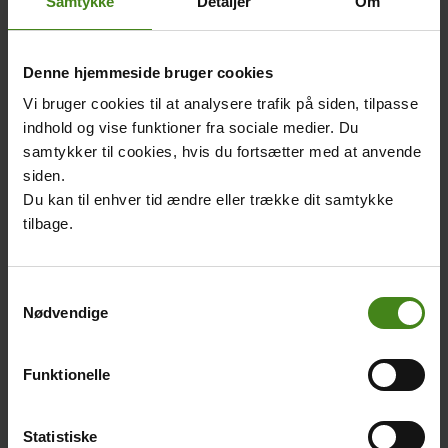
Samtykke
Detaljer
Om
LæseRaketten
Foto og film til fri
Denne hjemmeside bruger cookies
2022 online og
brug 2022
Vi bruger cookies til at analysere trafik på siden, tilpasse
app
Body
Her finder du billeder og
indhold og vise funktioner fra sociale medier. Du
Body
LæseRaketten findes som
filmklip, som frit kan
samtykker til cookies, hvis du fortsætter med at anvende
interaktiv app med film,
benyttes.
siden.
fotos og artikler.
Du kan til enhver tid ændre eller trække dit samtykke
tilbage.
Main
Main
picture
picture
Samtykkevalg
Nødvendige
Funktionelle
LæseRaketten i
LæseRakettens
SkoleTube 2022
tegnere og
Statistiske
forfattere 2022