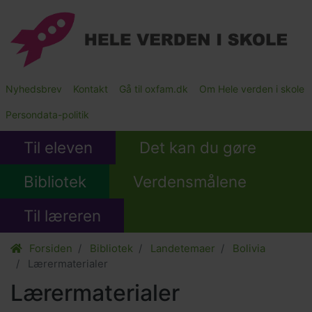
Gå
til
hovedindhold
Main
Nyhedsbrev
Kontakt
Gå til oxfam.dk
Om Hele verden i skole
Submenu
Persondata-politik
Til eleven
Det kan du gøre
Bibliotek
Verdensmålene
Til læreren
Forsiden
Bibliotek
Landetemaer
Bolivia
Lærermaterialer
Lærermaterialer