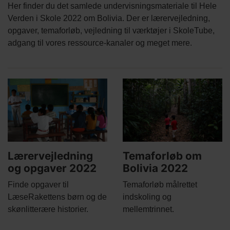
Body
Her finder du det samlede undervisningsmateriale til Hele
Verden i Skole 2022 om Bolivia. Der er lærervejledning,
opgaver, temaforløb, vejledning til værktøjer i SkoleTube,
adgang til vores ressource-kanaler og meget mere.
Related
Main
Main
content
picture
picture
Lærervejledning
Temaforløb om
og opgaver 2022
Bolivia 2022
Body
Body
Finde opgaver til
Temaforløb målrettet
LæseRakettens børn og de
indskoling og
skønlitterære historier.
mellemtrinnet.