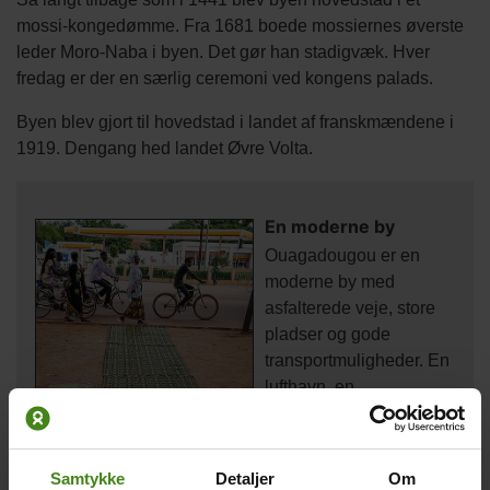
mossi-kongedømme. Fra 1681 boede mossiernes øverste
leder Moro-Naba i byen. Det gør han stadigvæk. Hver
fredag er der en særlig ceremoni ved kongens palads.
Byen blev gjort til hovedstad i landet af franskmændene i
1919. Dengang hed landet Øvre Volta.
En moderne by
Ouagadougou er en
moderne by med
asfalterede veje, store
pladser og gode
transportmuligheder. En
lufthavn, en
togforbindelse til Abidjan
i Elfenbenskysten og
asfalterede veje til Niger,
Samtykke
Detaljer
Om