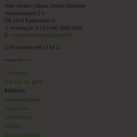
Hele Verden i Skole, Oxfam Danmark
Vesterbrogade 2 b
DK-1620 København V
T: Hverdag kl. 9-15 (+45) 3043 5522
E:
heleverdeniskole@oxfam.dk
CVR-nummer 88 13 64 11
Hosted by
Sentia
Main
Til eleven
Det kan du gøre
menu
Bibliotek
Verdensmålene
Til læreren
Main
Nyhedsbrev
Kontakt
Submenu
Gå til oxfam.dk