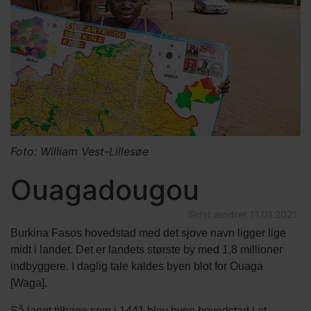
Foto: William Vest-Lillesøe
Ouagadougou
Sidst ændret
11.01.2021
Burkina Fasos hovedstad med det sjove navn ligger lige
midt i landet. Det er landets største by med 1,8 millioner
indbyggere. I daglig tale kaldes byen blot for Ouaga
[Waga].
Så langt tilbage som i 1441 blev byen hovedstad i et