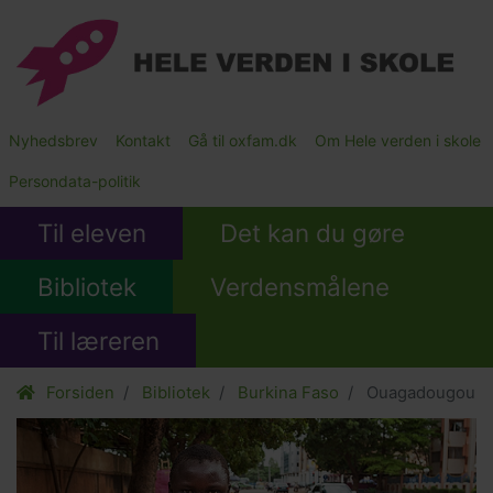
Gå
til
hovedindhold
Main
Nyhedsbrev
Kontakt
Gå til oxfam.dk
Om Hele verden i skole
Submenu
Persondata-politik
Til eleven
Det kan du gøre
Bibliotek
Verdensmålene
Til læreren
Forsiden
Bibliotek
Burkina Faso
Ouagadougou