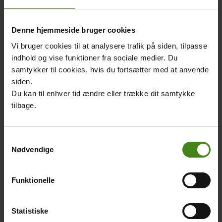
Ghana og
Elfenbenskysten. Det
Denne hjemmeside bruger cookies
gælder dog kun i den
centrale del af byen. Så
Vi bruger cookies til at analysere trafik på siden, tilpasse
snart man kommer lidt
indhold og vise funktioner fra sociale medier. Du
længere væk, dukker de
samtykker til cookies, hvis du fortsætter med at anvende
røde grusveje op.
siden.
Byen har tre universiteter
Du kan til enhver tid ændre eller trække dit samtykke
og mange kulturelle
tilbage.
aktiviteter som musik,
film, dans, teater,
Samtykkevalg
udstillinger og
Nødvendige
kunsthåndværk. Hvert år
strømmer masser af
mennesker til de store
Funktionelle
festivaler, som afholdes i byen (film, teater, musik og
kunsthåndværk).
Statistiske
Fotos: William Vest-Lillesø