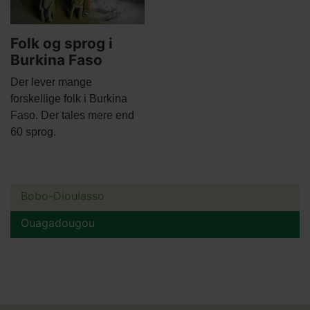
Folk og sprog i
Burkina Faso
Body
Der lever mange
forskellige folk i Burkina
Faso. Der tales mere end
60 sprog.
Bobo-Dioulasso
Main
menu
Ouagadougou