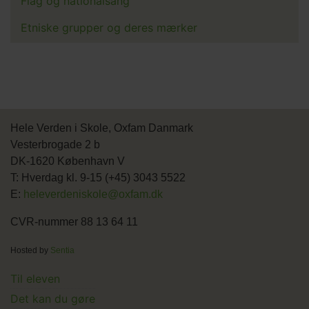
Flag og nationalsang
Etniske grupper og deres mærker
Hele Verden i Skole, Oxfam Danmark
Vesterbrogade 2 b
DK-1620 København V
T: Hverdag kl. 9-15 (+45) 3043 5522
E:
heleverdeniskole@oxfam.dk
CVR-nummer 88 13 64 11
Hosted by
Sentia
Main
Til eleven
Det kan du gøre
menu