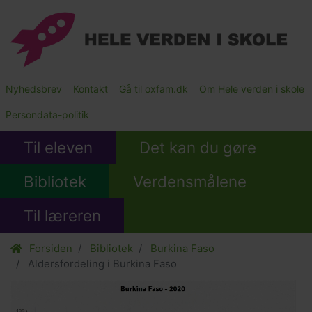
Gå
til
hovedindhold
Main
Nyhedsbrev
Kontakt
Gå til oxfam.dk
Om Hele verden i skole
Submenu
Persondata-politik
Til eleven
Det kan du gøre
Bibliotek
Verdensmålene
Til læreren
Forsiden
Bibliotek
Burkina Faso
Aldersfordeling i Burkina Faso