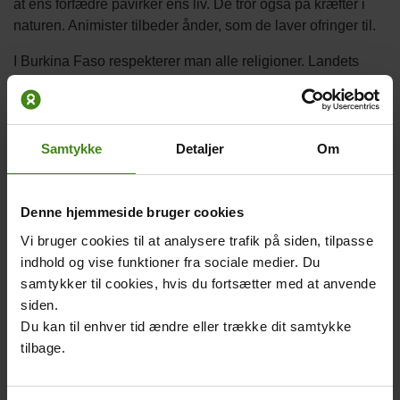
at ens forfædre påvirker ens liv. De tror også på kræfter i
naturen. Animister tilbeder ånder, som de laver ofringer til.
I Burkina Faso respekterer man alle religioner. Landets
nationale helligdage omfatter både islamiske og kristne
højtider. På kirkegårde ligger kristne og muslimer begravet
side om side, og præsidenten har en rådgiver fra hver
religion.
Samtykke
Detaljer
Om
Eksempler på animisme
Denne hjemmeside bruger cookies
Mossierne vil ikke slå sorte dyr ihjel. De tror,
Vi bruger cookies til at analysere trafik på siden, tilpasse
at det vil kalde onde ånder frem.
indhold og vise funktioner fra sociale medier. Du
Mossi-kvinder må ikke fløjte om natten. Det
samtykker til cookies, hvis du fortsætter med at anvende
vil kalde på onde ånder.
siden.
Ånderne kan hidses op, hvis man gør noget
Du kan til enhver tid ændre eller trække dit samtykke
forkert. Har man gjort noget forkert, må man
tilbage.
lave en ofring. Det kan for eksempel være en
kylling. Blodet fra ofringen vasker ondskaben
væk.