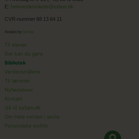
E:
heleverdeniskole@oxfam.dk
CVR-nummer 88 13 64 11
Hosted by
Sentia
Main
Til eleven
Det kan du gøre
menu
Bibliotek
Verdensmålene
Til læreren
Main
Nyhedsbrev
Kontakt
Submenu
Gå til oxfam.dk
Om Hele verden i skole
Persondata-politik