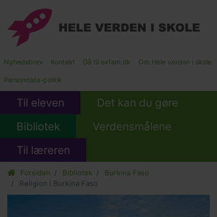
Gå
til
hovedindhold
Main
Nyhedsbrev
Kontakt
Gå til oxfam.dk
Om Hele verden i skole
Submenu
Persondata-politik
Til eleven
Det kan du gøre
Bibliotek
Verdensmålene
Til læreren
Forsiden
Bibliotek
Burkina Faso
Religion i Burkina Faso