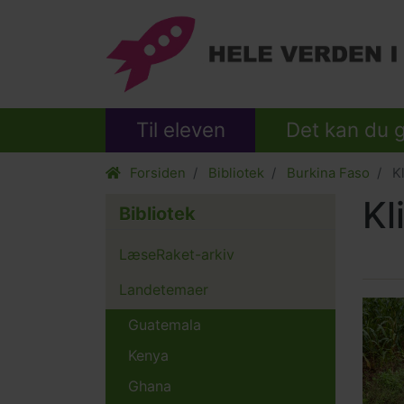
Til eleven
Det kan du 
Forsiden
Bibliotek
Burkina Faso
Kl
Kl
Bibliotek
LæseRaket-arkiv
Landetemaer
Relat
Main
Guatemala
conte
pictur
Kenya
Ghana