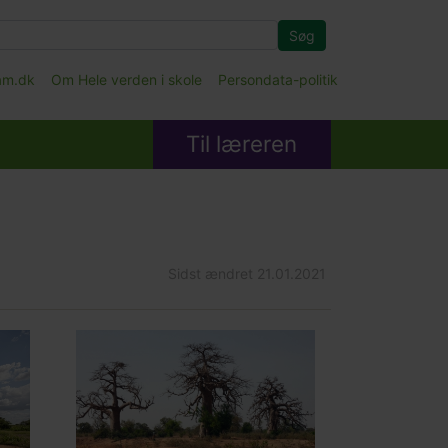
Søg
fam.dk
Om Hele verden i skole
Persondata-politik
Til læreren
Sidst ændret
21.01.2021
Main
picture