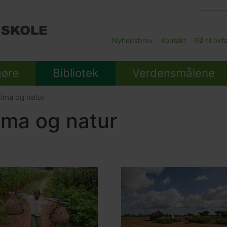
Gå
til
hovedindhold
Main
Nyhedsbrev
Kontakt
Gå til ox
Submenu
gøre
Bibliotek
Verdensmålene
ima og natur
ima og natur
ed
Main
nt
e
picture