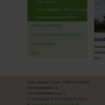
Main
Vær kreativ
pictur
Børnearbejde i Burkina Faso
Lærermaterialer 2016
Medieværkstedet
Post til LæseRakettens børn
Bao
Børnearbejde
Body
Baobab
Spil
ældste 
træ.
Hele Verden i Skole, Oxfam Danmark
Vesterbrogade 2 b
DK-1620 København V
T: Hverdag kl. 9-15 (+45) 3043 5522
E:
heleverdeniskole@oxfam.dk