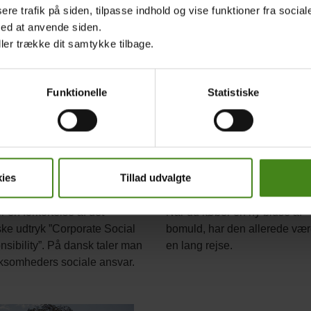
Træplantning kan hjælpe
passe på jorden.
sere trafik på siden, tilpasse indhold og vise funktioner fra socia
rken.
med at anvende siden.
ller trække dit samtykke tilbage.
Main
picture
Funktionelle
Statistiske
ies
Tillad udvalgte
arlig produktion
Fra blomst til bluse
Body
 en forkortelse af det
Når du køber en ny bluse af
ke udtryk ”Corporate Social
bomuld, har den allerede vær
sibility”. På dansk taler man
en lang rejse.
ksomheders sociale ansvar.