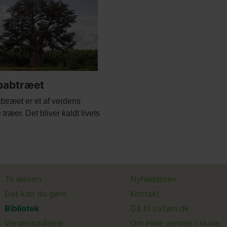
e
babtræet
træet er et af verdens
træer. Det bliver kaldt livets
Main
Main
Til eleven
Nyhedsbrev
Det kan du gøre
Kontakt
menu
Submenu
Bibliotek
Gå til oxfam.dk
Verdensmålene
Om Hele verden i skole