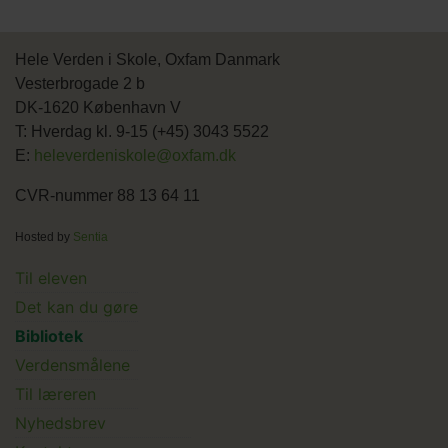
Hele Verden i Skole, Oxfam Danmark
Vesterbrogade 2 b
DK-1620 København V
T: Hverdag kl. 9-15 (+45) 3043 5522
E:
heleverdeniskole@oxfam.dk
CVR-nummer 88 13 64 11
Hosted by
Sentia
Main
Til eleven
Det kan du gøre
menu
Bibliotek
Verdensmålene
Til læreren
Main
Nyhedsbrev