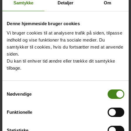
marker.
Samtykke
Detaljer
Om
På markerne høster man ris, sesam, jordnødder, bønner og
mangoer. Mangotræer er lige så almindelige i Burkina
Denne hjemmeside bruger cookies
Faso, som æbletræer er i Danmark. Faktisk er halvdelen af
Vi bruger cookies til at analysere trafik på siden, tilpasse
den frugt, som bliver dyrket i landet, mangoer.
indhold og vise funktioner fra sociale medier. Du
samtykker til cookies, hvis du fortsætter med at anvende
siden.
Related
Main
Main
Du kan til enhver tid ændre eller trække dit samtykke
content
picture
picture
tilbage.
Samtykkevalg
Bomuld, det hvide
Vandmangel og
Nødvendige
guld
træplantning
Body
Body
Vidste du, at meget af dit
Tørke er et stort problem i
Funktionelle
tøj er lavet af planter?
Burkina Faso.
Bomuld er navnet på en
Træplantning kan hjælpe
Statistiske