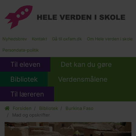
Gå
til
hovedindhold
Main
Nyhedsbrev
Kontakt
Gå til oxfam.dk
Om Hele verden i skole
Submenu
Persondata-politik
Til eleven
Det kan du gøre
Bibliotek
Verdensmålene
Til læreren
Forsiden
Bibliotek
Burkina Faso
Mad og opskrifter