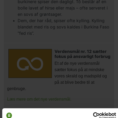
burkinere spiser den dagligt. Tô består af en
bolle lavet af hirse eller majs – ofte serveret i
en sovs af grøntsager.
Dem, der har råd, spiser ofte kylling. Kylling
blandet med ris og sovs kaldes i Burkina Faso
”fed ris”.
Verdensmål nr. 12 sætter
fokus på ansvarligt forbrug
Et af de nye verdensmål
sætter fokus på at mindske
vores skrald og madspild og
på at blive bedre til at
genbruge.
Læs mere om det nye verdensmål.