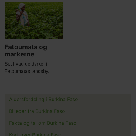
Main
picture
Fatoumata og
markerne
Body
Se, hvad de dyrker i
Fatoumatas landsby.
Aldersfordeling i Burkina Faso
Main
menu
Billeder fra Burkina Faso
Fakta og tal om Burkina Faso
Kort over Burkina Faso