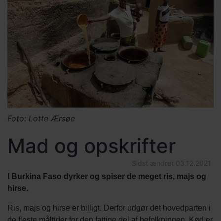
Foto: Lotte Ærsøe
Mad og opskrifter
Sidst ændret
03.12.2021
I Burkina Faso dyrker og spiser de meget ris, majs og
hirse.
Ris, majs og hirse er billigt. Derfor udgør det hovedparten i
de fleste måltider for den fattige del af befolkningen. Kød er