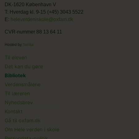
DK-1620 København V
T: Hverdag kl. 9-15 (+45) 3043 5522
E:
heleverdeniskole@oxfam.dk
CVR-nummer 88 13 64 11
Hosted by
Sentia
Main
Til eleven
Det kan du gøre
menu
Bibliotek
Verdensmålene
Til læreren
Main
Nyhedsbrev
Kontakt
Submenu
Gå til oxfam.dk
Om Hele verden i skole
Persondata-politik