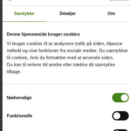
Klik på billederne og se dem i fuld størrelse.
Samtykke
Detaljer
Om
Colorbox
Slideshow
Denne hjemmeside bruger cookies
gallery
images
Vi bruger cookies til at analysere trafik på siden, tilpasse
indhold og vise funktioner fra sociale medier. Du samtykker
til cookies, hvis du fortsætter med at anvende siden.
Du kan til enhver tid ændre eller trække dit samtykke
tilbage.
Samtykkevalg
Nødvendige
Funktionelle