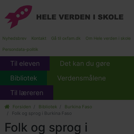
Gå
til
hovedindhold
Main
Nyhedsbrev
Kontakt
Gå til oxfam.dk
Om Hele verden i skole
Submenu
Persondata-politik
Til eleven
Det kan du gøre
Bibliotek
Verdensmålene
Til læreren
Forsiden
Bibliotek
Burkina Faso
Folk og sprog i Burkina Faso
Folk og sprog i