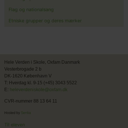
Flag og nationalsang
Etniske grupper og deres mærker
Hele Verden i Skole, Oxfam Danmark
Vesterbrogade 2 b
DK-1620 København V
T: Hverdag kl. 9-15 (+45) 3043 5522
E:
heleverdeniskole@oxfam.dk
CVR-nummer 88 13 64 11
Hosted by
Sentia
Main
Til eleven