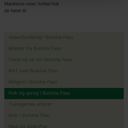
Mærkerne viser, hvilket folk
de hører til.
Aldersfordeling i Burkina Faso
Main
menu
Billeder fra Burkina Faso
Fakta og tal om Burkina Faso
Kort over Burkina Faso
Religion i Burkina Faso
Folk og sprog i Burkina Faso
Tuaregernes alfabet
Byer i Burkina Faso
Mad og opskrifter