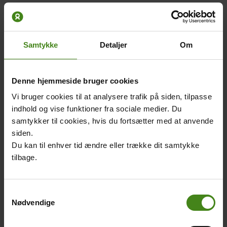
Lobi-folket
Lobi-folket bor i den sydlige
Samtykke
Detaljer
Om
del af Burkina Faso. De
fleste lever af landbrug. Lobi-
folket er animister. De laver
Denne hjemmeside bruger cookies
feticher, der forbinder dem til
Vi bruger cookies til at analysere trafik på siden, tilpasse
deres forfædre.
indhold og vise funktioner fra sociale medier. Du
samtykker til cookies, hvis du fortsætter med at anvende
siden.
Related
Main
Main
Du kan til enhver tid ændre eller trække dit samtykke
content
picture
picture
tilbage.
Samtykkevalg
Nødvendige
Tuaregernes
Lobiernes skikke
alfabet