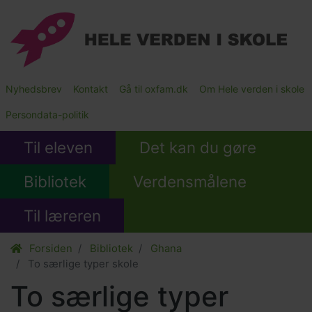
Gå
til
hovedindhold
Main
Nyhedsbrev
Kontakt
Gå til oxfam.dk
Om Hele verden i skole
Submenu
Persondata-politik
Til eleven
Det kan du gøre
Bibliotek
Verdensmålene
Til læreren
Forsiden
Bibliotek
Ghana
To særlige typer skole
To særlige typer