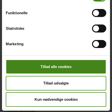
Funktionelle
Uddannelse er en
Når børn ikke
Statistiske
menneskeret
kommer i skole
Body
Body
Alle børn i verden har ret til
I det nordlige Ghana
Marketing
at komme i en god skole.
kommer et ud af tre børn
aldrig i skole.
Tillad alle cookies
Main
picture
Tillad udvalgte
Kun nødvendige cookies
I skole i Ghana
Body
I Ghana begynder