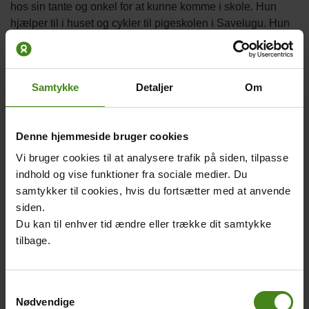
hos sin tante og onkel for at kunne komme i skole. Hun
hjælper til i huset og cykler til pigeskolen i Savelugu. Hun
skulle bestå en prøve for at komme ind på skolen. Der er
højst 38 elever i hver klasse – og det er få elever for en
skoleklasse i Ghana. Skolen støtter piger, der har det svært
Samtykke
Detaljer
Om
derhjemme.
Lærerne på skolen fortæller, at folk i byen lægger mærke til,
at pigerne på skolen kan lige så meget som drenge.
Denne hjemmeside bruger cookies
Skolen ændrer også på folks holdning til piger.
Vi bruger cookies til at analysere trafik på siden, tilpasse
indhold og vise funktioner fra sociale medier. Du
Rahi er den første i sin familie, der går i 7. klasse og er
samtykker til cookies, hvis du fortsætter med at anvende
kommet i anden del af grundskolen. Både hendes onkel,
siden.
tante og forældre lever af at dyrke jorden.
Du kan til enhver tid ændre eller trække dit samtykke
tilbage.
Related
Main
Main
Samtykkevalg
content
picture
picture
Nødvendige