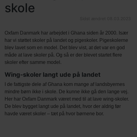
skole
Sidst ændret
08.03.2023
Indholds
Tekst
Oxfam Danmark har arbejdet i Ghana siden år 2000. Især
elementer
afsnit
har vi støttet skoler på landet og pigeskoler. Pigeskolerne
blev lavet som en model. Det blev vist, at det var en god
måde at lave skoler på. Og så er der blevet startet flere
skoler efter samme model.
Wing-skoler langt ude på landet
I de fattigste dele af Ghana kom mange af landsbyernes
mindre børn ikke i skole. De kunne ikke gå den lange vej.
Her har Oxfam Danmark været med til at lave wing-skoler.
De blev bygget langt ude på landet, hvor der aldrig før
havde været skoler – tæt på hvor børnene bor.