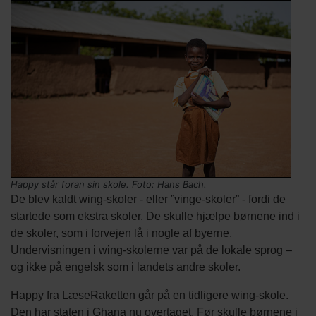
Billede
Image
Tekst
afsnit
Billede
Happy står foran sin skole. Foto: Hans Bach.
kredit
De blev kaldt wing-skoler - eller ”vinge-skoler” - fordi de
startede som ekstra skoler. De skulle hjælpe børnene ind i
de skoler, som i forvejen lå i nogle af byerne.
Undervisningen i wing-skolerne var på de lokale sprog –
og ikke på engelsk som i landets andre skoler.
Happy fra LæseRaketten går på en tidligere wing-skole.
Den har staten i Ghana nu overtaget. Før skulle børnene i