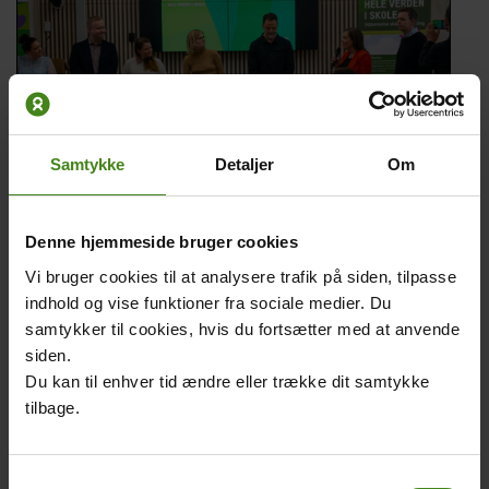
Samtykke
Detaljer
Om
Denne hjemmeside bruger cookies
På flotte hjerter med tegninger og vers havde elever fra
hele landet skrevet budskaber om god skole til politikerne.
Vi bruger cookies til at analysere trafik på siden, tilpasse
Alle politikerne fik hjerter med hjem og overrakt budskabet
indhold og vise funktioner fra sociale medier. Du
om, hvor vigtigt kvalitetsuddannelse er – både i Danmark
samtykker til cookies, hvis du fortsætter med at anvende
og i resten af verden.
siden.
Du kan til enhver tid ændre eller trække dit samtykke
Veronica og Vilhelm fra 5. klasse på Hellerup skole spurgte
tilbage.
til, hvad den danske regering kan gøre for at sikre, at alle
børn i verden har mulighed for at gå i skole uanset køn, og
om de er rige eller fattige. Christian Friis Bach,
Samtykkevalg