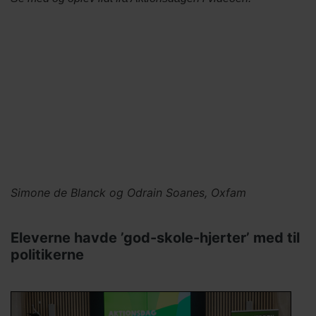
Video
Video
Simone de Blanck og Odrain Soanes, Oxfam
credit
Titel
Eleverne havde ’god-skole-hjerter’ med til
politikerne
Billede
Image
Tekst
afsnit