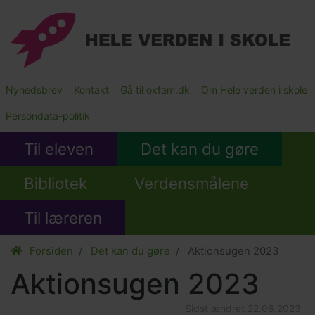
Gå
til
hovedindhold
Main
Nyhedsbrev
Kontakt
Gå til oxfam.dk
Om Hele verden i skole
Submenu
Persondata-politik
Til eleven
Det kan du gøre
Bibliotek
Verdensmålene
Til læreren
Forsiden
Det kan du gøre
Aktionsugen 2023
Aktionsugen 2023
Sidst ændret
22.06.2023