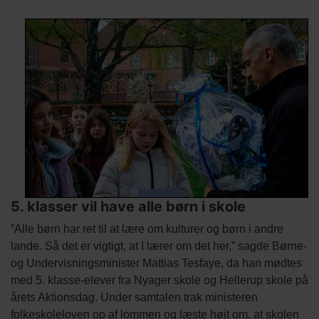
Indholds
Titel
Billede
Image
elementer
5. klasser vil have alle børn i skole
Tekst
”Alle børn har ret til at lære om kulturer og børn i andre
afsnit
lande. Så det er vigtigt, at I lærer om det her,” sagde Børne-
og Undervisningsminister Mattias Tesfaye, da han mødtes
med 5. klasse-elever fra Nyager skole og Hellerup skole på
årets Aktionsdag. Under samtalen trak ministeren
folkeskoleloven op af lommen og læste højt om, at skolen