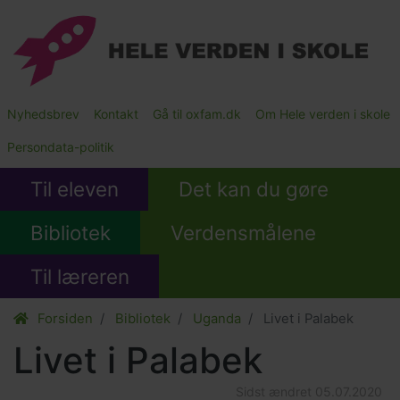
Gå
til
hovedindhold
Main
Nyhedsbrev
Kontakt
Gå til oxfam.dk
Om Hele verden i skole
Submenu
Persondata-politik
Til eleven
Det kan du gøre
Bibliotek
Verdensmålene
Til læreren
Forsiden
Bibliotek
Uganda
Livet i Palabek
Livet i Palabek
Sidst ændret
05.07.2020