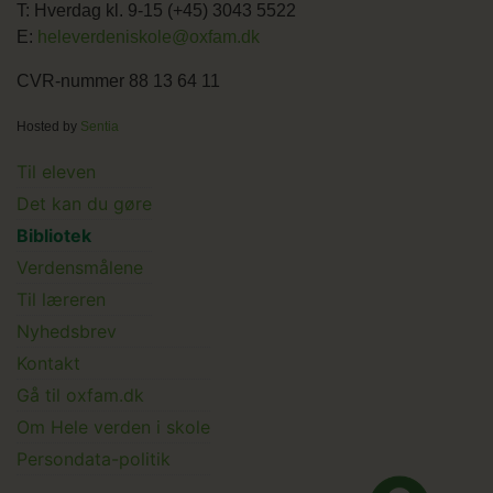
T: Hverdag kl. 9-15 (+45) 3043 5522
E:
heleverdeniskole@oxfam.dk
CVR-nummer 88 13 64 11
Hosted by
Sentia
Main
Til eleven
Det kan du gøre
menu
Bibliotek
Verdensmålene
Til læreren
Main
Nyhedsbrev
Kontakt
Submenu
Gå til oxfam.dk
Om Hele verden i skole
Persondata-politik