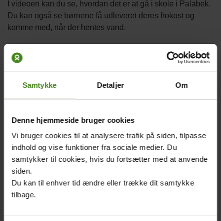
I videoen kan du se, hvordan det er at gå i skole i Palabek.
Du kan også se børnene få udleveret deres frokost og
komme med, når der hentes vand.
Video
Samtykke
Detaljer
Om
Denne hjemmeside bruger cookies
Vi bruger cookies til at analysere trafik på siden, tilpasse
indhold og vise funktioner fra sociale medier. Du
samtykker til cookies, hvis du fortsætter med at anvende
siden.
Du kan til enhver tid ændre eller trække dit samtykke
Related
Main
Main
tilbage.
content
picture
picture