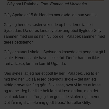
Gifty bor i Palabek.
Foto: Emmanuel Museruka
Gifty Apoko er 15 år. Hendes mor døde, da hun var lille.
Gifty og hendes søster voksede op hos deres tante i
Sydsudan. Da deres landsby blev angrebet flygtede Gifty
sammen med sin søster. Nu bor de i Palabek sammen med
deres bedstemor.
Gifty er startet i skole. I Sydsudan kostede det penge at gå i
skole. Hendes tante havde ikke råd. Derfor har hun ikke
lært at læse, før hun kom til Uganda.
”Jeg synes, at jeg har et godt liv her i Palabek. Jeg føler
mig tryg her. Og så er jeg begyndt i skole – det har jeg
aldrig prøvet før. Jeg går i 3. klasse, hvor vi lærer at læse
og regne. Jeg har ikke helt lært at læse endnu, men det
skal nok komme. For jeg kan godt lide skolen og timerne.
Det får mig til at føle mig godt tilpas,” fortæller Gifty.