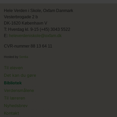
Hele Verden i Skole, Oxfam Danmark
Vesterbrogade 2 b
DK-1620 København V
T: Hverdag kl. 9-15 (+45) 3043 5522
E:
heleverdeniskole@oxfam.dk
CVR-nummer 88 13 64 11
Hosted by
Sentia
Main
Til eleven
Det kan du gøre
menu
Bibliotek
Verdensmålene
Til læreren
Main
Nyhedsbrev
Kontakt
Submenu