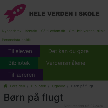
Gå
til
hovedindhold
Main
Nyhedsbrev
Kontakt
Gå til oxfam.dk
Om Hele verden i skole
Submenu
Persondata-politik
Til eleven
Det kan du gøre
Bibliotek
Verdensmålene
Til læreren
Forsiden
Bibliotek
Uganda
Børn på flugt
Børn på flugt
Sidst ændret
05.07.2020