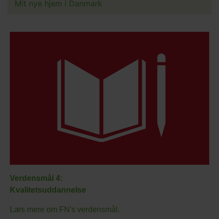
Mit nye hjem i Danmark
Verdensmål 4:
Kvalitetsuddannelse
Læs mere om FN's verdensmål.