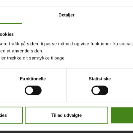
gaveforslag
rne til LæseRakettens børn knytter direkte an til portrættern
Detaljer
ias børn. I temaet Colombias børn kommer danske børn og unge
er og fortællinger kan skabe udgangspunkt for samtaler og dis
tterne i LæseRaketten med til at sætte elevernes hverdag i relief
ookies
steder i verden.
sere trafik på siden, tilpasse indhold og vise funktioner fra socia
med at anvende siden.
rne til LæseRakettens børn er ikke inddelt efter fag, men er direk
ller trække dit samtykke tilbage.
gaveforslag til LæseRakettens børn 2019.pdf
Funktionelle
Statistiske
ende materialer:
st din viden om LæseRakettens børn
ser til postkort
ies
Tillad udvalgte
aver til verdensmålene