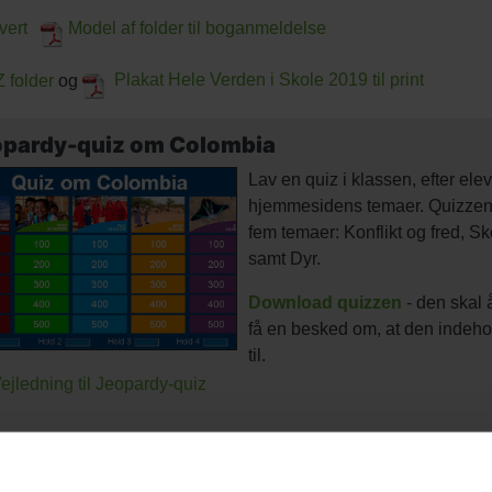
vert
Model af folder til boganmeldelse
 folder
og
Plakat Hele Verden i Skole 2019 til print
opardy-quiz om Colombia
Lav en quiz i klassen, efter ele
hjemmesidens temaer. Quizzen e
fem temaer: Konflikt og fred, Sk
samt Dyr.
Download quizzen
- den skal 
få en besked om, at den indeho
til.
ejledning til Jeopardy-quiz