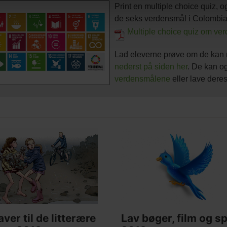
Print en multiple choice quiz, 
de seks verdensmål i Colombi
Multiple choice quiz om ve
Lad eleverne prøve om de kan ma
nederst på siden her
. De kan o
verdensmålene
eller lave dere
ed
Main
nt
e
picture
ver til de litterære
Lav bøger, film og sp