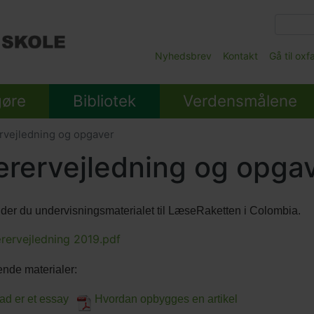
Gå
til
hovedindhold
Main
Nyhedsbrev
Kontakt
Gå til ox
Submenu
gøre
Bibliotek
Verdensmålene
vejledning og opgaver
rervejledning og opga
nder du undervisningsmaterialet til LæseRaketten i Colombia.
lds
rervejledning 2019.pdf
nter
ende materialer:
ad er et essay
Hvordan opbygges en artikel