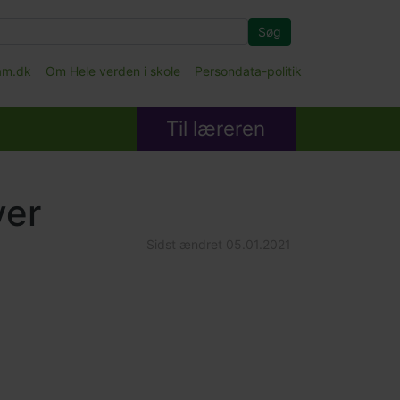
Søg
fam.dk
Om Hele verden i skole
Persondata-politik
Til læreren
ver
Sidst ændret
05.01.2021