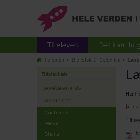
Til eleven
Det kan du 
Forsiden
Bibliotek
Colombia
Lærer
Læ
Bibliotek
LæseRaket-arkiv
Her fi
Landetemaer
Indho
Filer
Læ
Guatemala
eleme
Tekst
Tilhør
Kenya
afsnit
Ghana
Hv