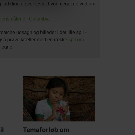
og lad dine elever teste, hvor meget de ved om
a
rdensmålene i Colombia
tche udsagn og billeder i det lille spil -
gså prøve kræfter med en række
spil om
s egne.
Main
picture
il
Temaforløb om