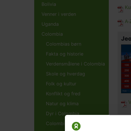
Bolivia
Ku
Venner i verden
A-Z
Uganda
Colombia
Je
Colombias børn
Fakta og historie
Verdensmålene i Colombia
Skole og hverdag
Folk og kultur
Konflikt og fred
V
Natur og klima
Dyr i Colombia
Colombia med alle sanser