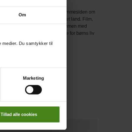
e i LæseRaketten og temaet på hjemmesiden om
Om
 tæt på jævnaldrende i et andet land. Film,
kussioner i klassen. Temaet er sammen med
 og give dem en større forståelse for børns liv
le medier. Du samtykker til
te relateret til de enkelte børn.
Marketing
Tillad alle cookies