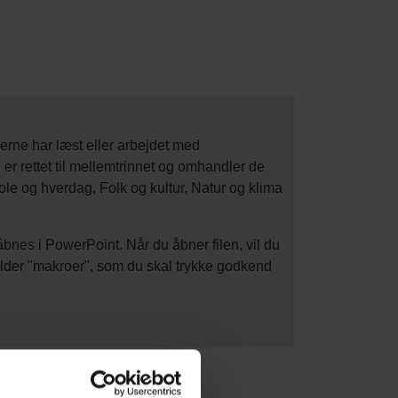
verne har læst eller arbejdet med
r rettet til mellemtrinnet og omhandler de
ole og hverdag, Folk og kultur, Natur og klima
åbnes i PowerPoint. Når du åbner filen, vil du
lder "makroer", som du skal trykke godkend