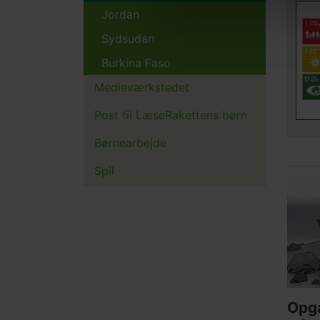
Jordan
Sydsudan
Burkina Faso
Medieværkstedet
Post til LæseRakettens børn
Børnearbejde
Spil
Relat
Main
conte
pictur
Opga