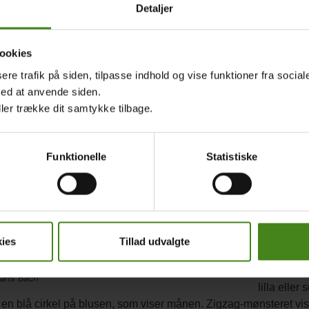
Detaljer
ookies
: Hans Bach.
sere trafik på siden, tilpasse indhold og vise funktioner fra socia
med at anvende siden.
Broderi
ller trække dit samtykke tilbage.
For Rudys 
forbindelse
Funktionelle
Statistiske
blandet an
Hun lærer 
folket sæt
flere gang
ikke går ta
ies
Tillad udvalgte
Rudys mor 
sin bluse 
Hans Bach
lilla eller
 en blå cirkel på blusen, som viser månen. Zigzag-mønsteret vise