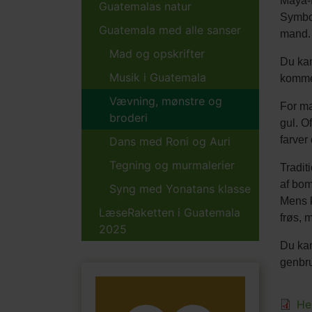
Maya-f
Guatemalas natur
Symbol
Guatemala med alle sanser
mand
Mad og opskrifter
Du kan
Musik i Guatemala
kommer
Vævning, mønstre og
For may
broderi
gul. O
farver
Dans med Roni og Auri
Tegning og murmalerier
Tradit
af bom
Syng med Yonatans klasse
Mens k
LæseRaketten i Guatemala
frøs, 
2025
Du kan
genbru
Filer
He