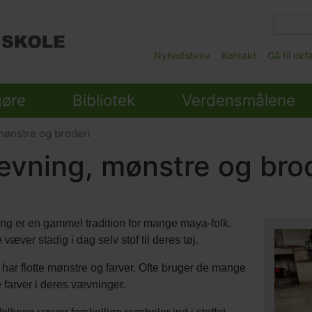
Gå
til
hovedindhold
Main
Nyhedsbrev
Kontakt
Gå til ox
Submenu
gøre
Bibliotek
Verdensmålene
ønstre og broderi
vning, mønstre og bro
lds
g er en gammel tradition for mange maya-folk.
nter
Billede
Image
væver stadig i dag selv stof til deres tøj.
t har flotte mønstre og farver. Ofte bruger de mange
 farver i deres vævninger.