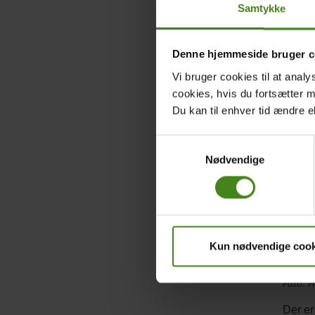
Samtykke
Denne hjemmeside bruger c
Video
Video
Vi bruger cookies til at analy
credit
cookies, hvis du fortsætter 
Titel
Titel
Billede
Image
Du kan til enhver tid ændre e
Tekst
afsnit
Samtykkevalg
Nødvendige
Kun nødvendige cook
Billede
Foto: 
kredit
Der er