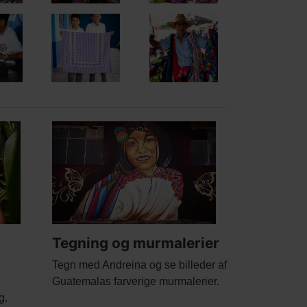
Main
picture
Tegning og murmalerier
Body
Tegn med Andreina og se billeder af
Guatemalas farverige murmalerier.
g.