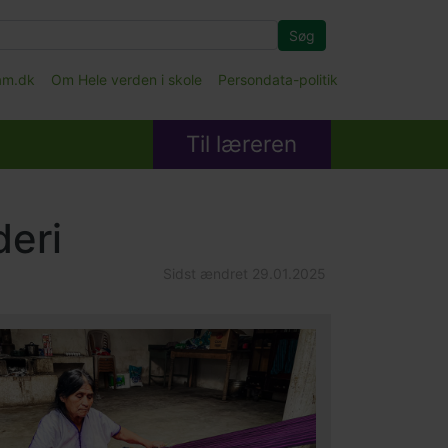
Søg
fam.dk
Om Hele verden i skole
Persondata-politik
Til læreren
deri
Sidst ændret
29.01.2025