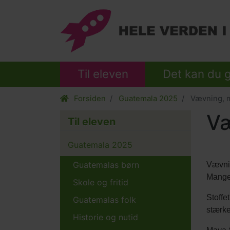
Til eleven
Det kan du 
Forsiden
Guatemala 2025
Vævning, m
Væ
Til eleven
Guatemala 2025
Indho
Guatemalas børn
Tekst
Vævnin
eleme
afsnit
Mange 
Skole og fritid
Stoffe
Guatemalas folk
stærke
Historie og nutid