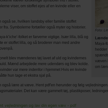
olkene væver forskellige symboler ind i stoffet.
erne viser, om stoffet ejes af en kvinde eller en
.
 også se, hvilken landsby eller familie stoffet
 fra. Symbolerne fortæller også myter og historier.
Billede
Foto: Lin
kredit
a-k’iche’-folket er farverne vigtige. Især lilla, blå og
Titel
Lænde
fte er stoffet lilla, og så broderer man med andre
Tekst
Maya-f
 ovenpå.
afsnit
hedder
spændt 
ionelt blev mændenes tøj lavet af uld og kvindernes
væven h
uld. Mænd arbejdede mere udendørs og blev kolde.
om læn
vinder var mere indenfor i hjemmet Hvis en kvinde
måtte hun tage et ekstra sjal på.
 også lære at væve. Hent pdf'en herunder og følg vejledninge
gsmaterialer. Det kan være gammelt tøj, plastikposer, ledninger 
nt vejledningen og lav din egen væv - pdf