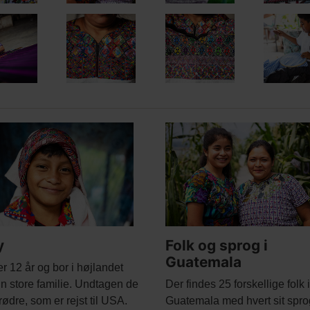
ed
Main
nt
e
picture
y
Folk og sprog i
Guatemala
r 12 år og bor i højlandet
Body
n store familie. Undtagen de
Der findes 25 forskellige folk i
rødre, som er rejst til USA.
Guatemala med hvert sit spro