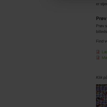
er stj
Prøv
Tekst
Prøv s
afsnit
billed
Find v
Filer
Læ
Mø
Color
Klik p
galler
Slide
image