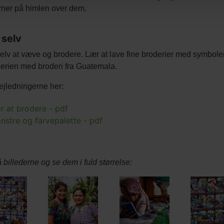
erner på himlen over dem.
 selv
elv at væve og brodere. Lær at lave fine broderier med symboler o
serien med broderi fra Guatemala.
ejledningerne her:
r at brodere - pdf
nstre og farvepalette - pdf
box
å billederne og se dem i fuld størrelse:
y
show
s