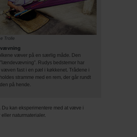
e Trolle
vævning
olkene væver på en særlig måde. Den
 ”lændevævning”. Rudys bedstemor har
væven fast i en pæl i køkkenet. Trådene i
oldes stramme med en rem, der går rundt
den på hende.
n. Du kan eksperimentere med at væve i
eller naturmaterialer.