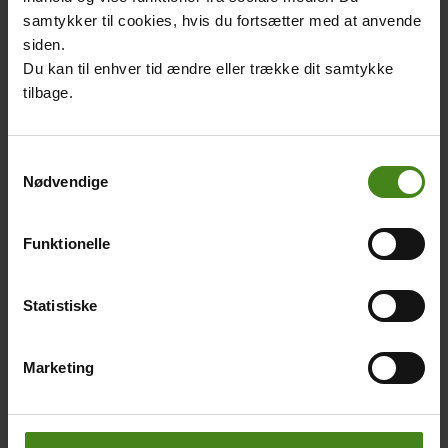
Body
med Andreinas
Lær at tælle af Yonatan,
samtykker til cookies, hvis du fortsætter med at anvende
skoleprojekt om sin nahual.
Rudy og Cheily fra
siden.
LæseRaketten.
Du kan til enhver tid ændre eller trække dit samtykke
tilbage.
Guatemalas børn
Main
Samtykkevalg
menu
Nødvendige
Skole og fritid
Guatemalas folk
Funktionelle
Folk og sprog
Religion og tro
Statistiske
Xinka-folket
Marketing
Maya-folk
Nahuales
Lær at tælle til ti