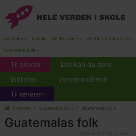
Gå
til
hovedindhold
Main
Nyhedsbrev
Kontakt
Gå til oxfam.dk
Om Hele verden i skole
Submenu
Persondata-politik
Til eleven
Det kan du gøre
Bibliotek
Verdensmålene
Til læreren
Forsiden
Guatemala 2025
Guatemalas folk
Guatemalas folk
Sidst ændret
08.01.2025