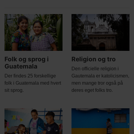
Related
Main
Main
content
picture
picture
Folk og sprog i
Religion og tro
Guatemala
Body
Den officielle religion i
Body
Der findes 25 forskellige
Gautemala er katolicismen,
folk i Guatemala med hvert
men mange tror også på
sit sprog.
deres eget folks tro.
Main
Main
picture
picture