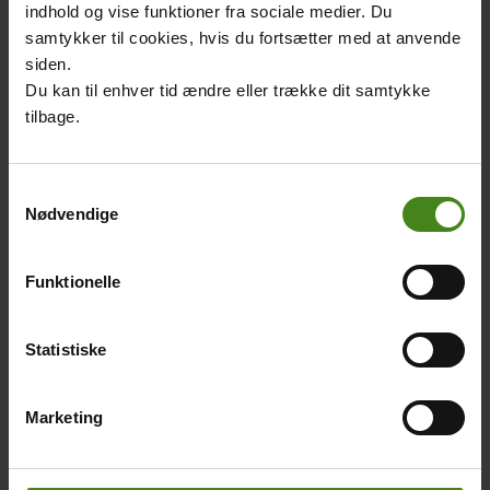
indhold og vise funktioner fra sociale medier. Du
samtykker til cookies, hvis du fortsætter med at anvende
siden.
Du kan til enhver tid ændre eller trække dit samtykke
tilbage.
Video
Video: Hans Bach.
Samtykkevalg
Nødvendige
credit
Funktionelle
Related
Main
Main
content
picture
picture
Statistiske
Marketing
Religion og tro
Maya-folk
Body
Body
Den officielle religion i
Maya-folk har levet i