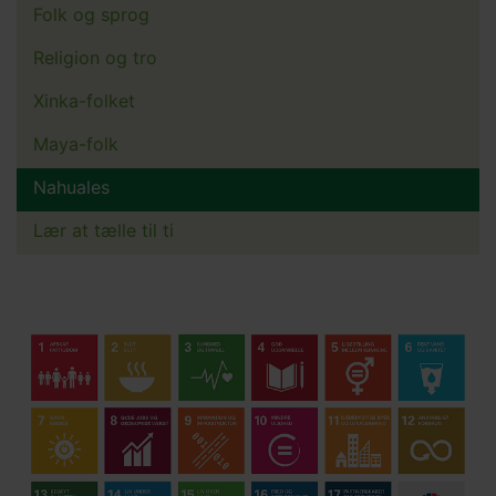
Folk og sprog
Main
menu
Religion og tro
Xinka-folket
Maya-folk
Nahuales
Lær at tælle til ti