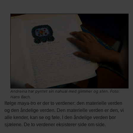
Indholds
Titel
elementer
Tekst
Billede
Image
Billede
afsnit
kredit
Andreina har pyntet sin nahual med glimmer og sten. Foto:
Hans Bach.
Ifølge maya-tro er der to verdener: den materielle verden
og den åndelige verden. Den materielle verden er den, vi
alle kender, kan se og føle. I den åndelige verden bor
sjælene. De to verdener eksisterer side om side.