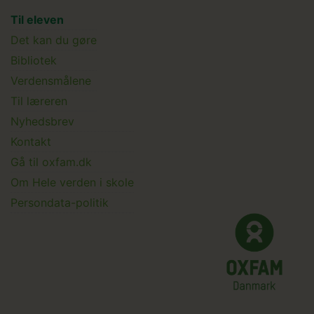
Main
Til eleven
Det kan du gøre
menu
Bibliotek
Verdensmålene
Til læreren
Main
Nyhedsbrev
Kontakt
Submenu
Gå til oxfam.dk
Om Hele verden i skole
Persondata-politik