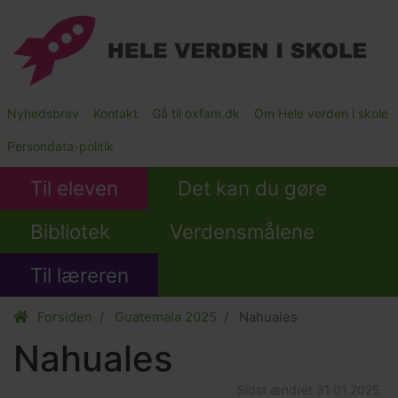
Gå
til
hovedindhold
Main
Nyhedsbrev
Kontakt
Gå til oxfam.dk
Om Hele verden i skole
Submenu
Persondata-politik
Til eleven
Det kan du gøre
Bibliotek
Verdensmålene
Til læreren
Forsiden
Guatemala 2025
Nahuales
Nahuales
Sidst ændret
31.01.2025