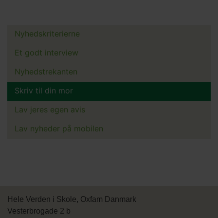
Nyhedskriterierne
Main
menu
Et godt interview
Nyhedstrekanten
Skriv til din mor
Lav jeres egen avis
Lav nyheder på mobilen
Hele Verden i Skole, Oxfam Danmark
Vesterbrogade 2 b