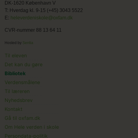
DK-1620 København V
T: Hverdag kl. 9-15 (+45) 3043 5522
E:
heleverdeniskole@oxfam.dk
CVR-nummer 88 13 64 11
Hosted by
Sentia
Main
Til eleven
Det kan du gøre
menu
Bibliotek
Verdensmålene
Til læreren
Main
Nyhedsbrev
Kontakt
Submenu
Gå til oxfam.dk
Om Hele verden i skole
Persondata-politik