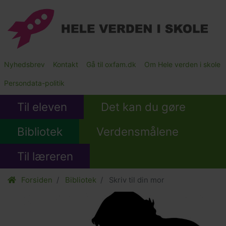
Gå
til
hovedindhold
Main
Nyhedsbrev
Kontakt
Gå til oxfam.dk
Om Hele verden i skole
Submenu
Persondata-politik
Til eleven
Det kan du gøre
Bibliotek
Verdensmålene
Til læreren
Forsiden
Bibliotek
Skriv til din mor