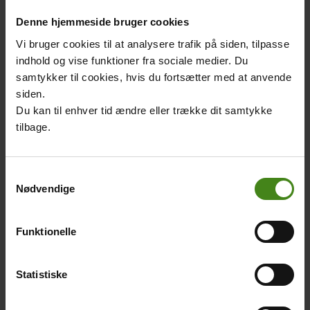
Eksempel
Denne hjemmeside bruger cookies
Sig det:
Marvin er fattig.
Vi bruger cookies til at analysere trafik på siden, tilpasse
Vis det:
Når Marvin går i seng om aftenen, er det ikke i en
indhold og vise funktioner fra sociale medier. Du
blød seng med puder og dyner, men på et stykke pap. Han
samtykker til cookies, hvis du fortsætter med at anvende
har ikke noget tæppe til at tage over sig, hvis han fryser.
siden.
Der er ikke nogen læselampe eller en bog, han kan falde i
Du kan til enhver tid ændre eller trække dit samtykke
søvn til. Hans mave knurrer af sult, men han får først noget
tilbage.
at spise i morgen eftermiddag - hvis han er heldig.
Og vigtigst af alt: Skriv så du selv forstår det!
Samtykkevalg
Nødvendige
Related
content
Funktionelle
Statistiske
Nyhedskriterierne
Nyhedstrekanten