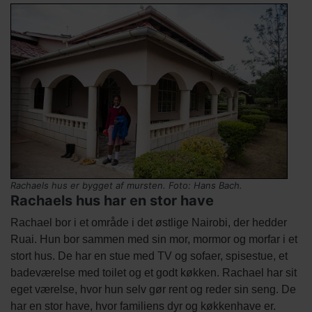
Titel
Billede
Image
Billede
Rachaels hus er bygget af mursten. Foto: Hans Bach.
Rachaels hus har en stor have
kredit
Tekst
Rachael bor i et område i det østlige Nairobi, der hedder
afsnit
Ruai. Hun bor sammen med sin mor, mormor og morfar i et
stort hus. De har en stue med TV og sofaer, spisestue, et
badeværelse med toilet og et godt køkken. Rachael har sit
eget værelse, hvor hun selv gør rent og reder sin seng. De
har en stor have, hvor familiens dyr og køkkenhave er.