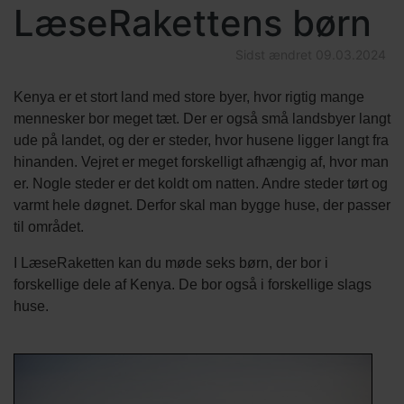
LæseRakettens børn
Sidst ændret
09.03.2024
Indholds
Tekst
Kenya er et stort land med store byer, hvor rigtig mange
elementer
afsnit
mennesker bor meget tæt. Der er også små landsbyer langt
ude på landet, og der er steder, hvor husene ligger langt fra
hinanden. Vejret er meget forskelligt afhængig af, hvor man
er. Nogle steder er det koldt om natten. Andre steder tørt og
varmt hele døgnet. Derfor skal man bygge huse, der passer
til området.
I LæseRaketten kan du møde seks børn, der bor i
forskellige dele af Kenya. De bor også i forskellige slags
huse.
Titel
Billede
Image