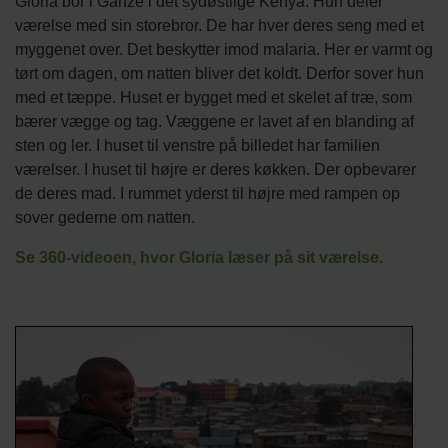
Gloria bor i Ganze i det sydøstlige Kenya. Hun deler
afsnit
værelse med sin storebror. De har hver deres seng med et
myggenet over. Det beskytter imod malaria. Her er varmt og
tørt om dagen, om natten bliver det koldt. Derfor sover hun
med et tæppe. Huset er bygget med et skelet af træ, som
bærer vægge og tag. Væggene er lavet af en blanding af
sten og ler. I huset til venstre på billedet har familien
værelser. I huset til højre er deres køkken. Der opbevarer
de deres mad. I rummet yderst til højre med rampen op
sover gederne om natten.
Se 360-videoen, hvor Gloria læser på sit værelse.
Titel
Billede
Image