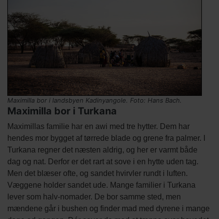
Billede
Maximilla bor i landsbyen Kadinyangole. Foto: Hans Bach.
Maximilla bor i Turkana
kredit
Tekst
Maximillas familie har en awi med tre hytter. Dem har
afsnit
hendes mor bygget af tørrede blade og grene fra palmer. I
Turkana regner det næsten aldrig, og her er varmt både
dag og nat. Derfor er det rart at sove i en hytte uden tag.
Men det blæser ofte, og sandet hvirvler rundt i luften.
Væggene holder sandet ude. Mange familier i Turkana
lever som halv-nomader. De bor samme sted, men
mændene går i bushen og finder mad med dyrene i mange