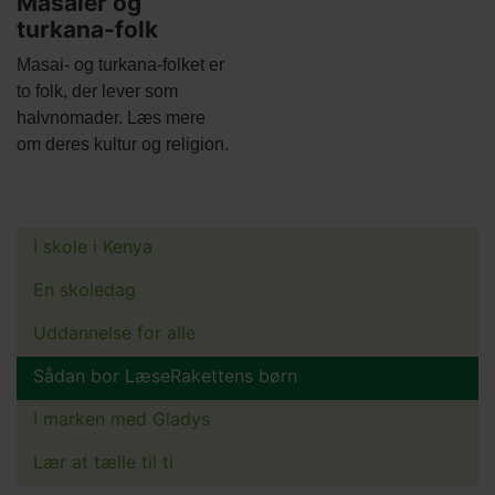
Masaier og
turkana-folk
Body
Masai- og turkana-folket er
to folk, der lever som
halvnomader. Læs mere
om deres kultur og religion.
I skole i Kenya
Main
menu
En skoledag
Uddannelse for alle
Sådan bor LæseRakettens børn
I marken med Gladys
Lær at tælle til ti