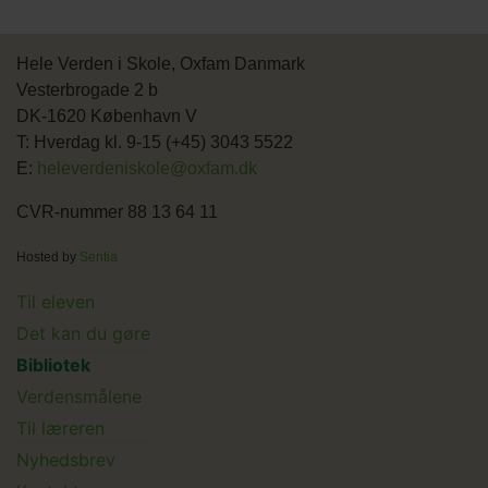
Hele Verden i Skole, Oxfam Danmark
Vesterbrogade 2 b
DK-1620 København V
T: Hverdag kl. 9-15 (+45) 3043 5522
E:
heleverdeniskole@oxfam.dk
CVR-nummer 88 13 64 11
Hosted by
Sentia
Main
Til eleven
Det kan du gøre
menu
Bibliotek
Verdensmålene
Til læreren
Main
Nyhedsbrev