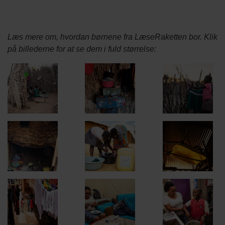
Colorbox
Læs mere om, hvordan børnene fra LæseRaketten bor. Klik
gallery
på billederne for at se dem i fuld størrelse:
Slideshow
images