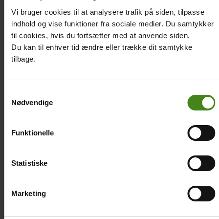
jorden der. Taget på hans hus er lavet af blik. Nogle af de
Vi bruger cookies til at analysere trafik på siden, tilpasse
andre huse har makuti på taget. Det er tørrede palmeblade,
indhold og vise funktioner fra sociale medier. Du samtykker
som man syr sammen på en pind. Hans familie er
til cookies, hvis du fortsætter med at anvende siden.
mijikenda. Det er en tradition for mijikenda-folket at bygge
Du kan til enhver tid ændre eller trække dit samtykke
huse på den måde. Brian deler værelse med fire af sine
tilbage.
søskende. De har tre madrasser, som de fem børn deler.
Samtykkevalg
Se 360-videoen, hvor Brian og vennerne leger foran
Nødvendige
deres hus.
Funktionelle
Titel
Billede
Image
Statistiske
Marketing