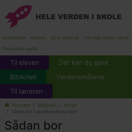
Gå
til
hovedindhold
Main
Nyhedsbrev
Kontakt
Gå til oxfam.dk
Om Hele verden i skole
Submenu
Persondata-politik
Til eleven
Det kan du gøre
Bibliotek
Verdensmålene
Til læreren
Forsiden
Bibliotek
Kenya
Sådan bor LæseRakettens børn
Sådan bor