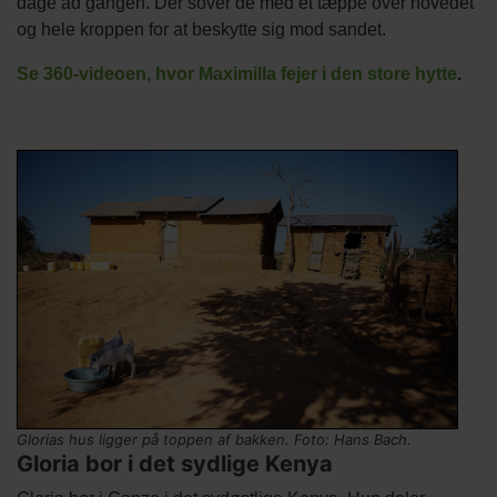
dage ad gangen. Dér sover de med et tæppe over hovedet
og hele kroppen for at beskytte sig mod sandet.
Se 360-videoen, hvor Maximilla fejer i den store hytte
.
Titel
Billede
Image
Billede
Glorias hus ligger på toppen af bakken. Foto: Hans Bach.
Gloria bor i det sydlige Kenya
kredit
Tekst