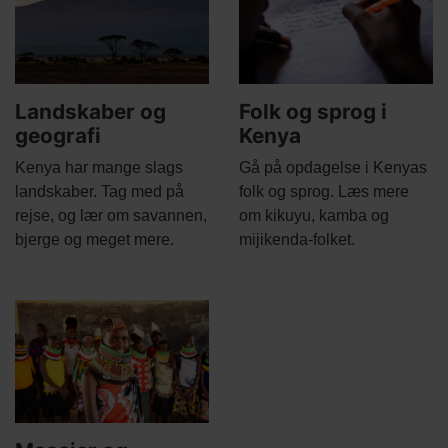
Landskaber og
Folk og sprog i
geografi
Kenya
Body
Body
Kenya har mange slags
Gå på opdagelse i Kenyas
landskaber. Tag med på
folk og sprog. Læs mere
rejse, og lær om savannen,
om kikuyu, kamba og
bjerge og meget mere.
mijikenda-folket.
Main
picture