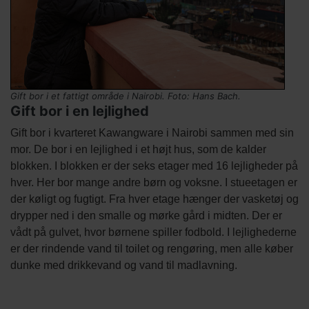
Billede
Gift bor i et fattigt område i Nairobi. Foto: Hans Bach.
Gift bor i en lejlighed
kredit
Tekst
Gift bor i kvarteret Kawangware i Nairobi sammen med sin
afsnit
mor. De bor i en lejlighed i et højt hus, som de kalder
blokken. I blokken er der seks etager med 16 lejligheder på
hver. Her bor mange andre børn og voksne. I stueetagen er
der køligt og fugtigt. Fra hver etage hænger der vasketøj og
drypper ned i den smalle og mørke gård i midten. Der er
vådt på gulvet, hvor børnene spiller fodbold. I lejlighederne
er der rindende vand til toilet og rengøring, men alle køber
dunke med drikkevand og vand til madlavning.