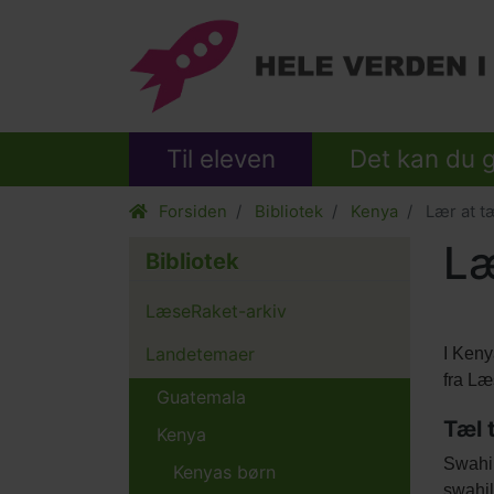
Til eleven
Det kan du 
Forsiden
Bibliotek
Kenya
Lær at tæl
Læ
Bibliotek
LæseRaket-arkiv
Indho
Landetemaer
Tekst
I Keny
eleme
afsnit
fra Læ
Guatemala
Titel
Tæl t
Kenya
Tekst
Swahil
Kenyas børn
afsnit
swahil