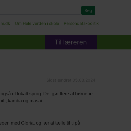
Søg
fam.dk
Om Hele verden i skole
Persondata-politik
Til læreren
Sidst ændret
05.03.2024
 også et lokalt sprog. Det gør flere af børnene
ahili, kamba og masai.
oen med Gloria, og lær at tælle til ti på