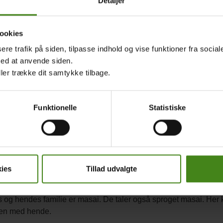
Detaljer
ookies
sere trafik på siden, tilpasse indhold og vise funktioner fra socia
med at anvende siden.
ller trække dit samtykke tilbage.
Funktionelle
Statistiske
ies
Tillad udvalgte
il ti på masai
 og hendes familie er masai. De taler også sproget masai. Her k
n med hende.