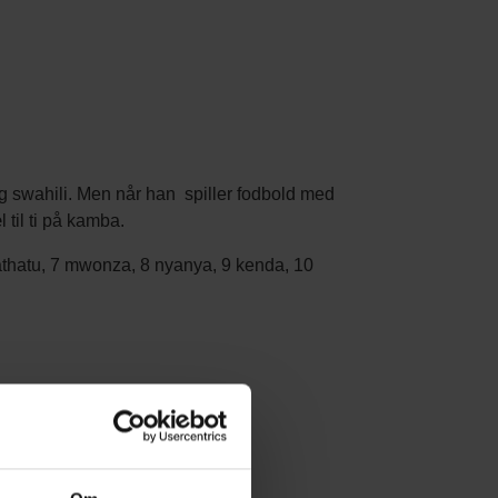
g swahili. Men når han spiller fodbold med
til ti på kamba.
 thathatu, 7 mwonza, 8 nyanya, 9 kenda, 10