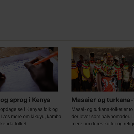
ed
Main
nt
e
picture
 og sprog i Kenya
Masaier og turkana-
Body
opdagelse i Kenyas folk og
Masai- og turkana-folket er to 
. Læs mere om kikuyu, kamba
der lever som halvnomader. 
ikenda-folket.
mere om deres kultur og relig