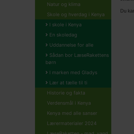
Natur og klima
Du kan
Skole og hverdag i Kenya
Video
I skole i Kenya
En skoledag
Uddannelse for alle
Sådan bor LæseRakettens
børn
I marken med Gladys
Lær at tælle til ti
Historie og fakta
Verdensmål i Kenya
Kenya med alle sanser
Lærermaterialer 2024
LæseRaketten - mad, vand