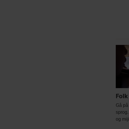
Relat
Main
conte
pictur
Folk
Body
Gå på 
sprog
og mij