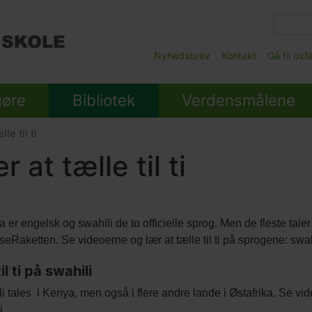
Gå
til
hovedindhold
Main
Nyhedsbrev
Kontakt
Gå til ox
Submenu
gøre
Bibliotek
Verdensmålene
le til ti
r at tælle til ti
lds
a er engelsk og swahili de to officielle sprog. Men de fleste taler
nter
seRaketten. Se videoerne og lær at tælle til ti på sprogene: sw
il ti på swahili
i tales i Kenya, men også i flere andre lande i Østafrika. Se vide
i.