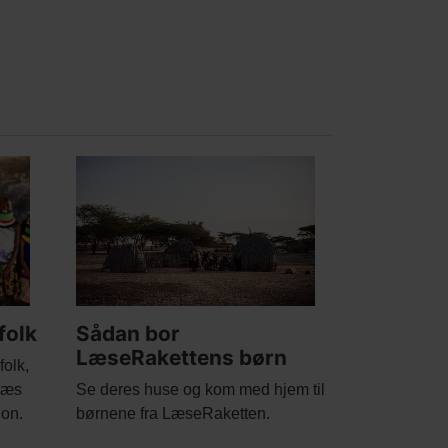
Main
picture
folk
Sådan bor
LæseRakettens børn
folk,
Body
Læs
Se deres huse og kom med hjem til
ion.
børnene fra LæseRaketten.