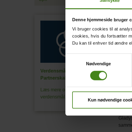
Samtykke
Denne hjemmeside bruger c
Vi bruger cookies til at analy
cookies, hvis du fortsætter 
Du kan til enhver tid ændre e
Samtykkevalg
Nødvendige
Verdensmål 17:
Partnerskaber for handling
Læs mere om FN's
verdensmål.
Kun nødvendige cook
Titel
Tæl t
Tekst
Gladys
afsnit
samme