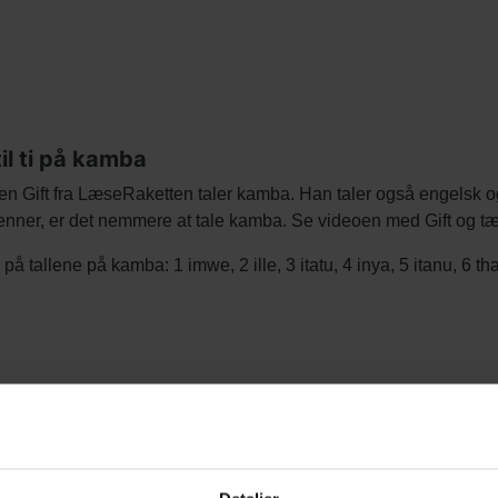
til ti på kamba
n Gift fra LæseRaketten taler kamba. Han taler også engelsk o
enner, er det nemmere at tale kamba. Se videoen med Gift og tæl 
 på tallene på kamba: 1 imwe, 2 ille, 3 itatu, 4 inya, 5 itanu, 6
.