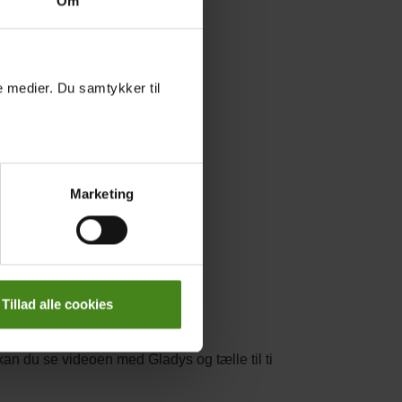
Om
le medier. Du samtykker til
Marketing
Tillad alle cookies
an du se videoen med Gladys og tælle til ti