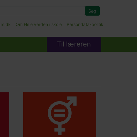
Søg
fam.dk
Om Hele verden i skole
Persondata-politik
Til læreren
Main
picture