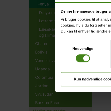
Kenya
Denne hjemmeside bruger c
Kenya med alle sanser
Vi bruger cookies til at analy
Lærermaterialer 2024
cookies, hvis du fortsætter 
LæseRaketten - mad, vand
Du kan til enhver tid ændre e
og klima i Kenya
Samtykkevalg
Ghana
Nødvendige
Bolivia
Venner i verden
Uganda
Colombia
Kun nødvendige cook
Jordan
Sydsudan
Burkina Faso
Medieværkstedet