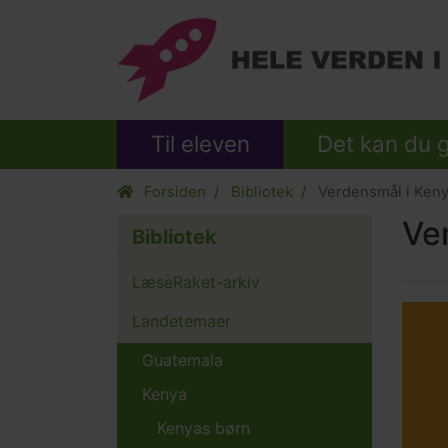
Til eleven
Det kan du 
Forsiden
Bibliotek
Verdensmål i Ken
Ve
Bibliotek
Body
LæseRaket-arkiv
Relat
Main
Landetemaer
conte
pictur
Guatemala
Kenya
Kenyas børn