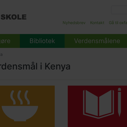
Gå
til
hovedindhold
Main
Nyhedsbrev
Kontakt
Gå til ox
Submenu
gøre
Bibliotek
Verdensmålene
ya
rdensmål i Kenya
ed
Main
nt
e
picture