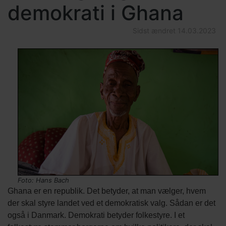
demokrati i Ghana
Sidst ændret
14.03.2023
Indholds
Tekst
Billede
Image
Billede
elementer
afsnit
kredit
Foto: Hans Bach
Ghana er en republik. Det betyder, at man vælger, hvem
der skal styre landet ved et demokratisk valg. Sådan er det
også i Danmark. Demokrati betyder folkestyre. I et