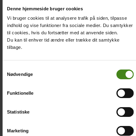
Denne hjemmeside bruger cookies
Vi bruger cookies til at analysere trafik på siden, tilpasse
indhold og vise funktioner fra sociale medier. Du samtykker
Colorbox
Klik på billederne for at få dem vist i stor størrelse.
til cookies, hvis du fortsætter med at anvende siden.
gallery
Slideshow
Du kan til enhver tid ændre eller trække dit samtykke
images
tilbage.
Samtykkevalg
Nødvendige
Related
Main
Main
Funktionelle
content
picture
picture
Statistiske
Ghanas historie
Når en høvding
Marketing