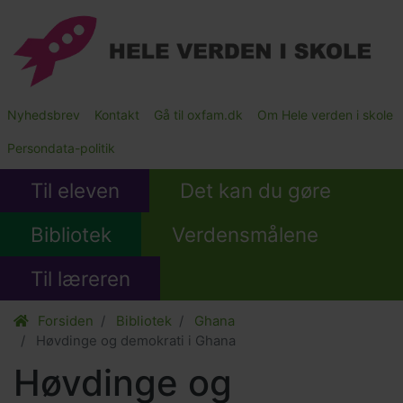
Gå
til
hovedindhold
Main
Nyhedsbrev
Kontakt
Gå til oxfam.dk
Om Hele verden i skole
Submenu
Persondata-politik
Til eleven
Det kan du gøre
Bibliotek
Verdensmålene
Til læreren
Forsiden
Bibliotek
Ghana
Høvdinge og demokrati i Ghana
Høvdinge og