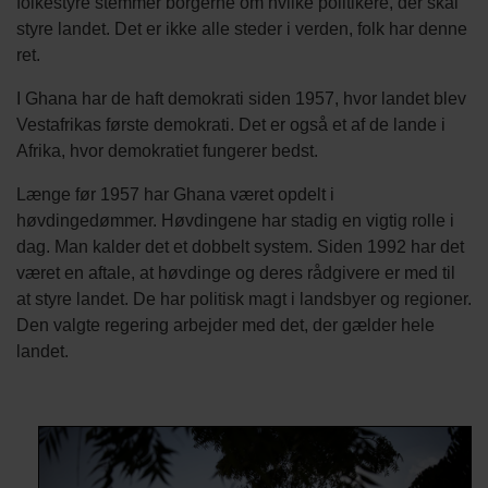
folkestyre stemmer borgerne om hvilke politikere, der skal
styre landet. Det er ikke alle steder i verden, folk har denne
ret.
I Ghana har de haft demokrati siden 1957, hvor landet blev
Vestafrikas første demokrati. Det er også et af de lande i
Afrika, hvor demokratiet fungerer bedst.
Længe før 1957 har Ghana været opdelt i
høvdingedømmer. Høvdingene har stadig en vigtig rolle i
dag. Man kalder det et dobbelt system. Siden 1992 har det
været en aftale, at høvdinge og deres rådgivere er med til
at styre landet. De har politisk magt i landsbyer og regioner.
Den valgte regering arbejder med det, der gælder hele
landet.
Titel
Billede
Image
Billede
kredit