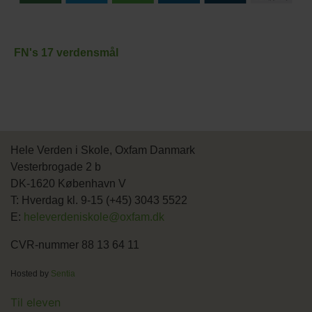
FN's 17 verdensmål
Hele Verden i Skole, Oxfam Danmark
Vesterbrogade 2 b
DK-1620 København V
T: Hverdag kl. 9-15 (+45) 3043 5522
E:
heleverdeniskole@oxfam.dk
CVR-nummer 88 13 64 11
Hosted by
Sentia
Main
Til eleven