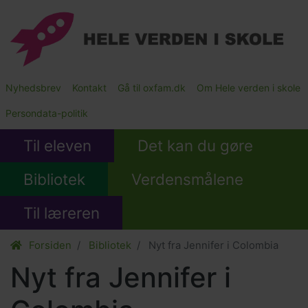
Gå
til
hovedindhold
Main
Nyhedsbrev
Kontakt
Gå til oxfam.dk
Om Hele verden i skole
Submenu
Persondata-politik
Til eleven
Det kan du gøre
Bibliotek
Verdensmålene
Til læreren
Forsiden
Bibliotek
Nyt fra Jennifer i Colombia
Nyt fra Jennifer i