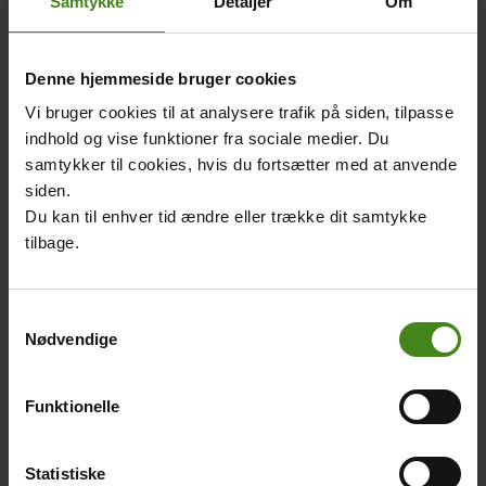
Samtykke
Detaljer
Om
Jennifer laver opgaver hjemme, men uden internet har hun
ikke kunne løse alle opgaverne selv.
Denne hjemmeside bruger cookies
Hun er kommet bagud med skolen. Derfor går hun stadig i
Vi bruger cookies til at analysere trafik på siden, tilpasse
6. klasse.
indhold og vise funktioner fra sociale medier. Du
samtykker til cookies, hvis du fortsætter med at anvende
Jennifer savner især undervisning i klassen med sin lærer
siden.
og kammeraterne.
Du kan til enhver tid ændre eller trække dit samtykke
tilbage.
Hun vil bare gerne starte igen hurtigst muligt, så hun kan
indhente det tabte.
Samtykkevalg
Se mere i videoen:
Nødvendige
Video
Funktionelle
Statistiske