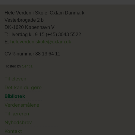
Hele Verden i Skole, Oxfam Danmark
Vesterbrogade 2 b
DK-1620 København V
T: Hverdag kl. 9-15 (+45) 3043 5522
E:
heleverdeniskole@oxfam.dk
CVR-nummer 88 13 64 11
Hosted by
Sentia
Main
Til eleven
Det kan du gøre
menu
Bibliotek
Verdensmålene
Til læreren
Main
Nyhedsbrev
Kontakt