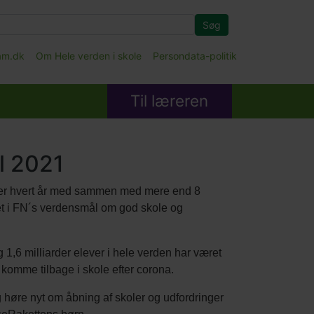
Søg
fam.dk
Om Hele verden i skole
Persondata-politik
Til læreren
l 2021
r er hvert år med sammen med mere end 8
tet i FN´s verdensmål om god skole og
g 1,6 milliarder elever i hele verden har været
t komme tilbage i skole efter corona.
 høre nyt om åbning af skoler og udfordringer