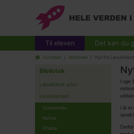
Til eleven
Det kan du 
Forsiden
Bibliotek
Nyt fra LæseRakett
Ny
Bibliotek
Body
I uge 
LæseRaket-arkiv
millio
Landetemaer
uddanne
Guatemala
I år e
sendt 
Kenya
Derfor
Ghana