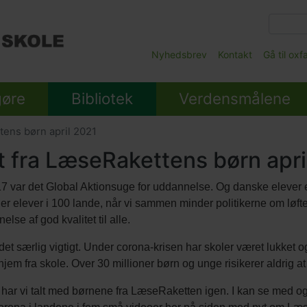
Gå
til
hovedindhold
Main
Nyhedsbrev
Kontakt
Gå til ox
Submenu
gøre
Bibliotek
Verdensmålene
ens børn april 2021
t fra LæseRakettens børn apri
17 var det Global Aktionsuge for uddannelse. Og danske eleve
ner elever i 100 lande, når vi sammen minder politikerne om løf
lse af god kvalitet til alle.
r det særlig vigtigt. Under corona-krisen har skoler været lukket o
hjem fra skole. Over 30 millioner børn og unge risikerer aldrig a
 har vi talt med børnene fra LæseRaketten igen. I kan se med og