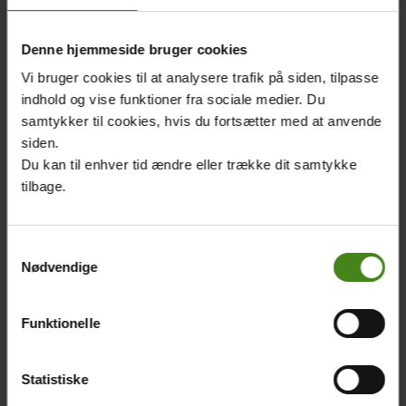
James og Tapitha fra LæseRaketten.
Film: William Vest-Lillesøe, Dorthe Nielsen og Alexander Bach
Denne hjemmeside bruger cookies
Vi bruger cookies til at analysere trafik på siden, tilpasse
Related
Main
Main
indhold og vise funktioner fra sociale medier. Du
content
picture
picture
samtykker til cookies, hvis du fortsætter med at anvende
siden.
Du kan til enhver tid ændre eller trække dit samtykke
tilbage.
James
Tapitha
Samtykkevalg
Body
Body
James er 14 år. Under
Mød 16-årige Tapitha, som
Nødvendige
borgerkrigen var han
stadig går i skole. Hun
børnesoldat, men nu er
drømmer om at komme til
han tilbage hos sin familie.
Juba og få en uddannelse.
Funktionelle
Statistiske
Main
picture