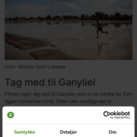
Foto: William Vest-Lillesøe
Tag med til Ganyliel
Filmen tager dig med til Ganyliel, som er en mindre by. Den
ligger i provinsen Unity State i den nordlige del af
Sydsudan. Ganyliel er en del af sumpområdet al-Sudd. I
regntiden bliver vejene og den lille landingsbane til flyene
oversvømmet. Hele byen ligger som en lille ø midt i
sumpen, og folk må sejle rundt i kanoer. I Ganyliel bor
Samtykke
Detaljer
Om