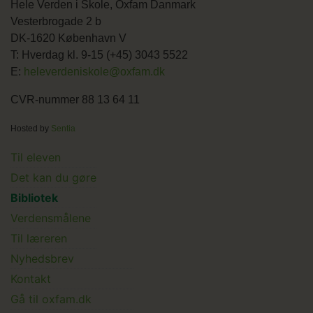
Hele Verden i Skole, Oxfam Danmark
Vesterbrogade 2 b
DK-1620 København V
T: Hverdag kl. 9-15 (+45) 3043 5522
E:
heleverdeniskole@oxfam.dk
CVR-nummer 88 13 64 11
Hosted by
Sentia
Main
Til eleven
Det kan du gøre
menu
Bibliotek
Verdensmålene
Til læreren
Main
Nyhedsbrev
Kontakt
Submenu
Gå til oxfam.dk