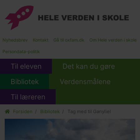
Gå
til
hovedindhold
Main
Nyhedsbrev
Kontakt
Gå til oxfam.dk
Om Hele verden i skole
Submenu
Persondata-politik
Til eleven
Det kan du gøre
Bibliotek
Verdensmålene
Til læreren
Forsiden
Bibliotek
Tag med til Ganyliel