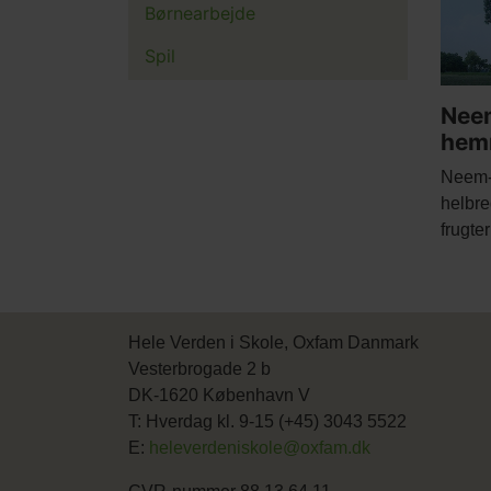
Børnearbejde
Spil
Nee
hem
Body
Neem-t
helbre
frugte
Hele Verden i Skole, Oxfam Danmark
Vesterbrogade 2 b
DK-1620 København V
T: Hverdag kl. 9-15 (+45) 3043 5522
E:
heleverdeniskole@oxfam.dk