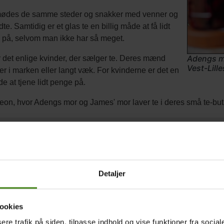
mødes de samme steder og snakker med venner og
te. Samtidig er et glas te en billig måde at få lidt
 på, selvom man ikke har så meget.
Adengs mo
r det enlige kvinder, der sælger te. Deres mænd
Vest-Lill
er i marken eller langt væk. For kvinderne er det en
de at tjene lidt penge på.
eon, hvor Adengs mor og James' mor laver te i deres små te-but
rifter på kisra, gudura, nyete og tre slags te
Detaljer
ookies
sere trafik på siden, tilpasse indhold og vise funktioner fra socia