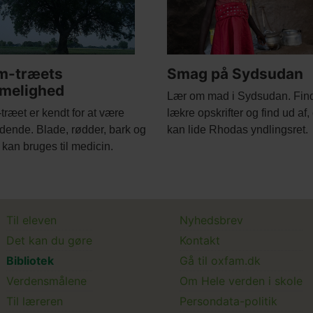
m-træets
Smag på Sydsudan
melighed
Body
Lær om mad i Sydsudan. Fin
ræet er kendt for at være
lækre opskrifter og find ud af
dende. Blade, rødder, bark og
kan lide Rhodas yndlingsret.
r kan bruges til medicin.
Main
Main
Til eleven
Nyhedsbrev
Det kan du gøre
Kontakt
menu
Submenu
Bibliotek
Gå til oxfam.dk
Verdensmålene
Om Hele verden i skole
Til læreren
Persondata-politik