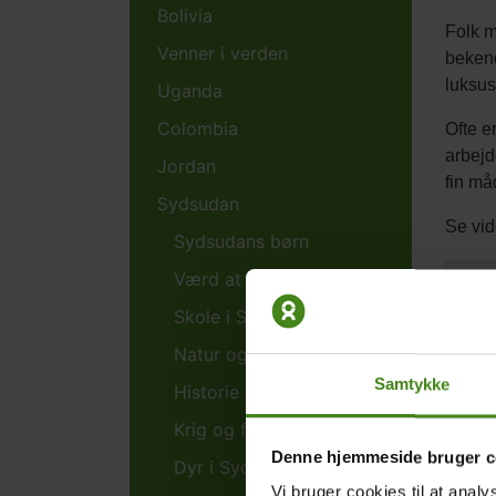
Bolivia
Folk 
Venner i verden
bekend
luksus
Uganda
Colombia
Ofte e
arbejd
Jordan
fin må
Sydsudan
Se vid
Sydsudans børn
Værd at vide om Sydsudan
Opsk
Skole i Sydsudan
Video
Natur og klima
Samtykke
Historie
Krig og fred
Denne hjemmeside bruger c
Dyr i Sydsudan
Vi bruger cookies til at analy