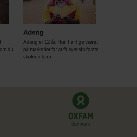
Adeng
Body
d
Adeng er 12 år. Hun har lige været
, om du
på markedet for at få syet sin første
skoleuniform.