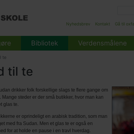
Gå
til
hovedindhold
Main
Nyhedsbrev
Kontakt
Gå til ox
Submenu
gøre
Bibliotek
Verdensmålene
l te
d til te
udan drikker folk forskellige slags te flere gange om
 Mange steder er der små butikker, hvor man kan
t glas te.
ikkerne er oprindeligt en arabisk tradition, som man
get med fra Sudan. Men et glas te er også en
ed for at holde en pause i en travl hverdag.