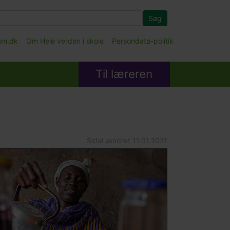
Søg
fam.dk
Om Hele verden i skole
Persondata-politik
Til læreren
Sidst ændret
11.01.2021