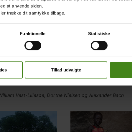
med at anvende siden.
ller trække dit samtykke tilbage.
Funktionelle
Statistiske
ies
Tillad udvalgte
William Vest-Lillesøe, Dorthe Nielsen og Alexander Bach
ed
Main
nt
e
picture