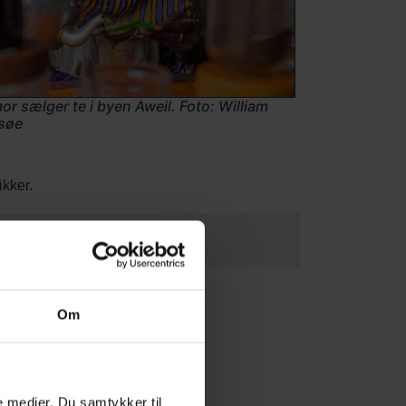
r sælger te i byen Aweil. Foto: William
esøe
ikker.
Om
le medier. Du samtykker til