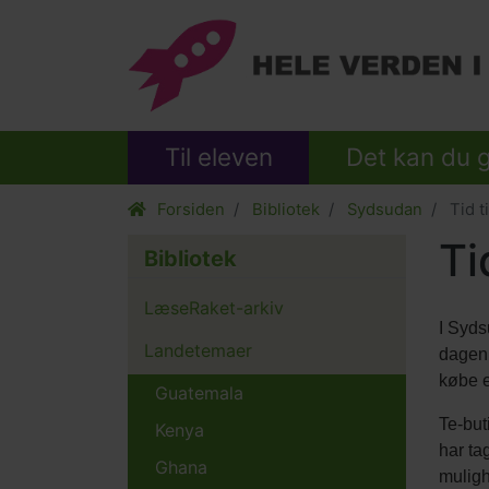
Til eleven
Det kan du 
Forsiden
Bibliotek
Sydsudan
Tid ti
Ti
Bibliotek
LæseRaket-arkiv
I Syds
Landetemaer
dagen.
købe e
Guatemala
Te-but
Kenya
har ta
Ghana
muligh