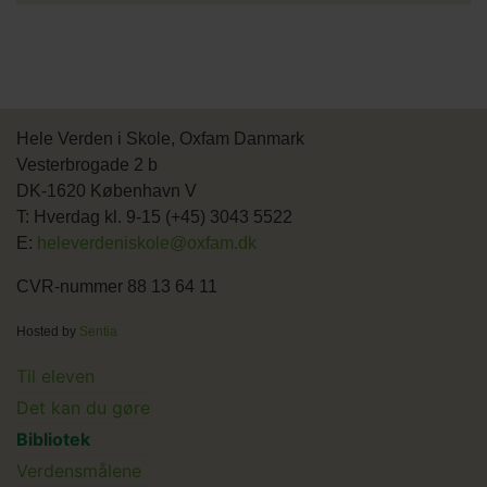
Hele Verden i Skole, Oxfam Danmark
Vesterbrogade 2 b
DK-1620 København V
T: Hverdag kl. 9-15 (+45) 3043 5522
E:
heleverdeniskole@oxfam.dk
CVR-nummer 88 13 64 11
Hosted by
Sentia
Main
Til eleven
Det kan du gøre
menu
Bibliotek
Verdensmålene