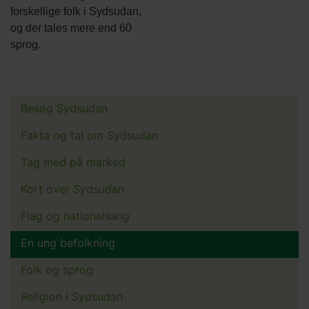
forskellige folk i Sydsudan,
og der tales mere end 60
sprog.
Besøg Sydsudan
Main
menu
Fakta og tal om Sydsudan
Tag med på marked
Kort over Sydsudan
Flag og nationalsang
En ung befolkning
Folk og sprog
Religion i Sydsudan