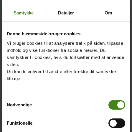
Sydsudan får en god uddannelse. Uden skolegang er det
Samtykke
Detaljer
Om
sværere at bygge en fattigt land op igen.
Indholds
Billede
Image
Titel
Sydsudans
elementer
Denne hjemmeside bruger cookies
befolkning i tal
Tekst
0-14 år: 41,6 %
Vi bruger cookies til at analysere trafik på siden, tilpasse
afsnit
15-24 år: 21,2 %
indhold og vise funktioner fra sociale medier. Du
25-54 år: 30,7 %
samtykker til cookies, hvis du fortsætter med at anvende
55-64 år: 3,9 %
siden.
65 år eller derover:
Billede
Foto: CIA worldfactbook
Du kan til enhver tid ændre eller trække dit samtykke
kredit
2,5 %
tilbage.
Samtykkevalg
Nødvendige
Related
Main
Main
content
picture
picture
Funktionelle