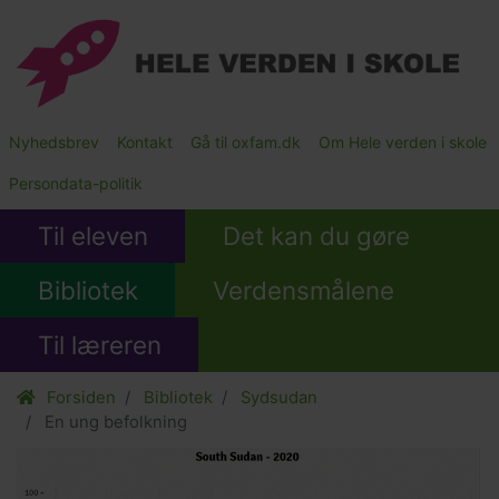
Gå
til
hovedindhold
Main
Nyhedsbrev
Kontakt
Gå til oxfam.dk
Om Hele verden i skole
Submenu
Persondata-politik
Til eleven
Det kan du gøre
Bibliotek
Verdensmålene
Til læreren
Forsiden
Bibliotek
Sydsudan
En ung befolkning