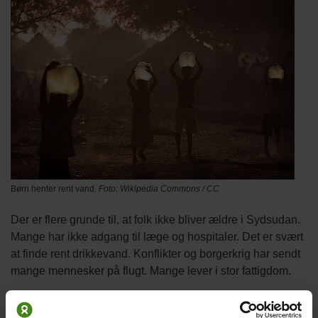
Børn henter rent vand.
Foto: Wikipedia Commons / CC
Der er flere grunde til, at folk ikke bliver ældre i Sydsudan.
Mange har ikke adgang til læge og hospitaler. Det er svært
at finde rent drikkevand. Konflikter og borgerkrig har sendt
mange mennesker på flugt. Mange lever i stor fattigdom.
Den unge befolkning kan give nye kræfter til at skabe en
bedre fremtid for landet – men det kræver, at børn i