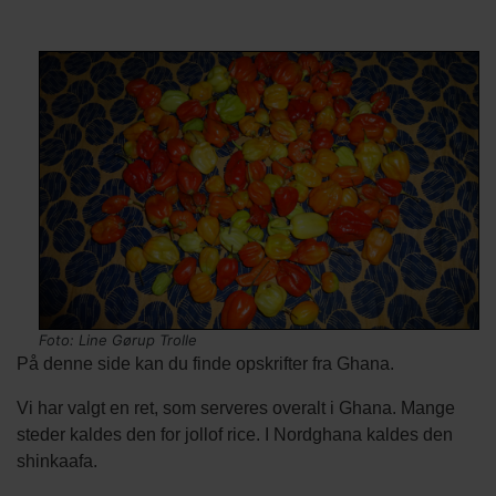
Indholds
Titel
elementer
Tekst
Billede
Image
Billede
afsnit
kredit
Foto: Line Gørup Trolle
På denne side kan du finde opskrifter fra Ghana.
Vi har valgt en ret, som serveres overalt i Ghana. Mange
steder kaldes den for jollof rice. I Nordghana kaldes den
shinkaafa.