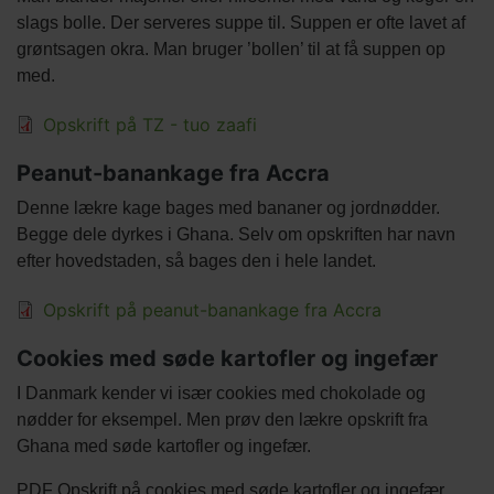
afsnit
slags bolle. Der serveres suppe til. Suppen er ofte lavet af
grøntsagen okra. Man bruger ’bollen’ til at få suppen op
med.
Filer
Opskrift på TZ - tuo zaafi
Titel
Peanut-banankage fra Accra
Tekst
Denne lækre kage bages med bananer og jordnødder.
afsnit
Begge dele dyrkes i Ghana. Selv om opskriften har navn
efter hovedstaden, så bages den i hele landet.
Filer
Opskrift på peanut-banankage fra Accra
Titel
Cookies med søde kartofler og ingefær
Tekst
I Danmark kender vi især cookies med chokolade og
afsnit
nødder for eksempel. Men prøv den lækre opskrift fra
Ghana med søde kartofler og ingefær.
PDF Opskrift på cookies med søde kartofler og ingefær.