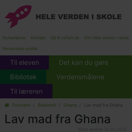
Gå
til
hovedindhold
Main
Nyhedsbrev
Kontakt
Gå til oxfam.dk
Om Hele verden i skole
Submenu
Persondata-politik
Til eleven
Det kan du gøre
Bibliotek
Verdensmålene
Til læreren
Forsiden
Bibliotek
Ghana
Lav mad fra Ghana
Lav mad fra Ghana
Sidst ændret
20.01.2023