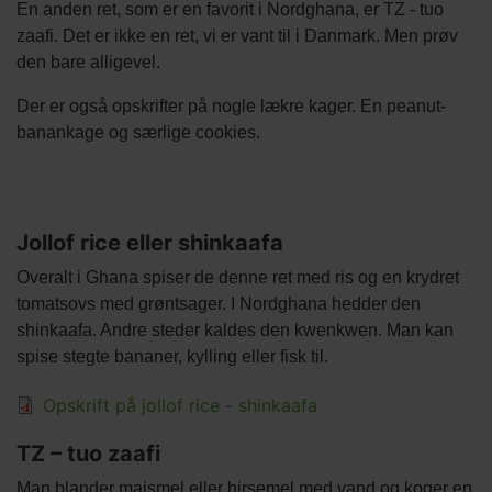
En anden ret, som er en favorit i Nordghana, er TZ - tuo
zaafi. Det er ikke en ret, vi er vant til i Danmark. Men prøv
den bare alligevel.
Der er også opskrifter på nogle lækre kager. En peanut-
banankage og særlige cookies.
Jollof rice eller shinkaafa
Tekst
Overalt i Ghana spiser de denne ret med ris og en krydret
afsnit
tomatsovs med grøntsager. I Nordghana hedder den
shinkaafa. Andre steder kaldes den kwenkwen. Man kan
spise stegte bananer, kylling eller fisk til.
Filer
Opskrift på jollof rice - shinkaafa
Titel
TZ – tuo zaafi
Tekst
Man blander majsmel eller hirsemel med vand og koger en