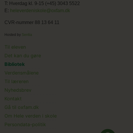
T: Hverdag kl. 9-15 (+45) 3043 5522
E:
heleverdeniskole@oxfam.dk
CVR-nummer 88 13 64 11
Hosted by
Sentia
Main
Til eleven
Det kan du gøre
menu
Bibliotek
Verdensmålene
Til læreren
Main
Nyhedsbrev
Kontakt
Submenu
Gå til oxfam.dk
Om Hele verden i skole
Persondata-politik