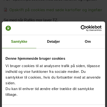
Filer
Opskrift på cookies med søde kartofler og ingefær
Beskrivelse
Se med når Rafiks mor laver TZ.
Video
Samtykke
Detaljer
Om
Denne hjemmeside bruger cookies
Vi bruger cookies til at analysere trafik på siden, tilpasse
indhold og vise funktioner fra sociale medier. Du
samtykker til cookies, hvis du fortsætter med at anvende
siden.
Video
Video: Hans Bach
Du kan til enhver tid ændre eller trække dit samtykke
credit
tilbage.
Related
Main
Main