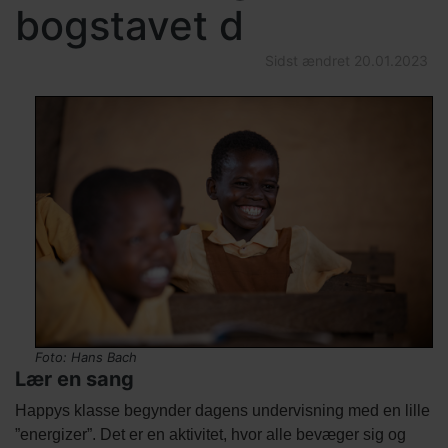
bogstavet d
Sidst ændret
20.01.2023
Indholds
Filer
Titel
Billede
Image
Billede
elementer
kredit
Foto: Hans Bach
Lær en sang
Tekst
Happys klasse begynder dagens undervisning med en lille
afsnit
”energizer”. Det er en aktivitet, hvor alle bevæger sig og