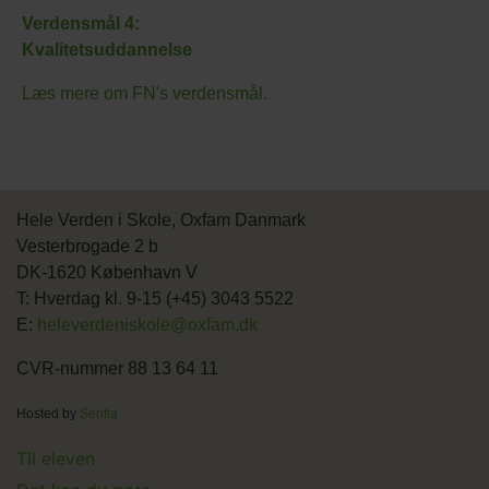
Verdensmål 4:
Kvalitetsuddannelse
Læs mere om FN's verdensmål.
Hele Verden i Skole, Oxfam Danmark
Vesterbrogade 2 b
DK-1620 København V
T: Hverdag kl. 9-15 (+45) 3043 5522
E:
heleverdeniskole@oxfam.dk
CVR-nummer 88 13 64 11
Hosted by
Sentia
Main
Til eleven