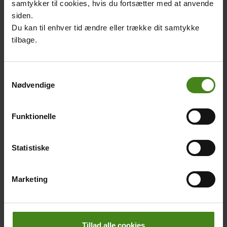
klasse. Hun bor i
som Ezekiel danser til.
samtykker til cookies, hvis du fortsætter med at anvende
landsbyen Inagnamboni i
Genren hedder highlife og
siden.
det nordøstlige Ghana.
er opstået i Ghana.
Du kan til enhver tid ændre eller trække dit samtykke
tilbage.
Main
Samtykkevalg
picture
Nødvendige
Funktionelle
I skole i Ghana
Statistiske
Body
I Ghana begynder
skoleåret i januar og slutter
i december. Mellem hver
Marketing
del er der en lang ferie.
Tillad alle cookies