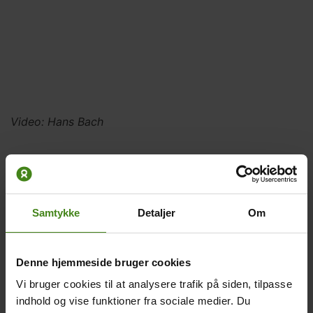
Video
Video: Hans Bach
credit
Related
Main
Main
content
picture
picture
Samtykke
Detaljer
Om
Denne hjemmeside bruger cookies
Happy
Musik og dans
Vi bruger cookies til at analysere trafik på siden, tilpasse
Body
Body
Happy er 10 år og går i 4.
Lyt til noget af det musik,
indhold og vise funktioner fra sociale medier. Du