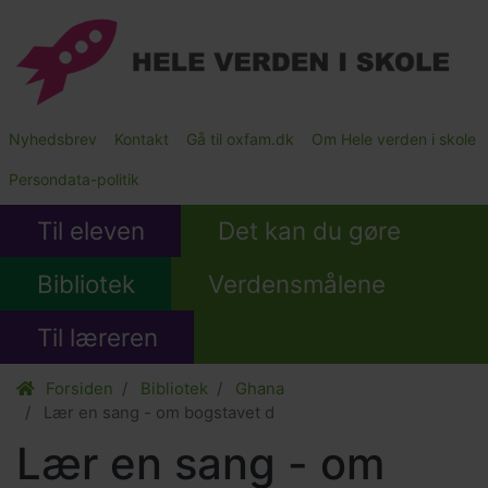
Gå
til
hovedindhold
Main
Nyhedsbrev
Kontakt
Gå til oxfam.dk
Om Hele verden i skole
Submenu
Persondata-politik
Til eleven
Det kan du gøre
Bibliotek
Verdensmålene
Til læreren
Forsiden
Bibliotek
Ghana
Lær en sang - om bogstavet d
Lær en sang - om