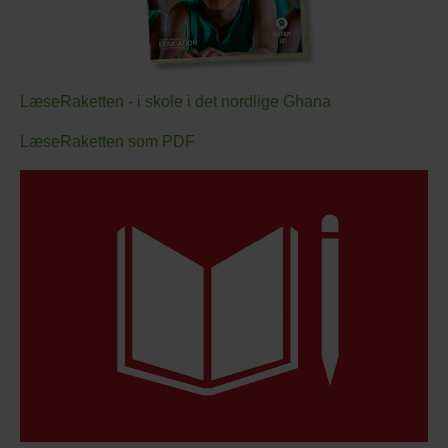
LæseRaketten - i skole i det nordlige Ghana
LæseRaketten som PDF