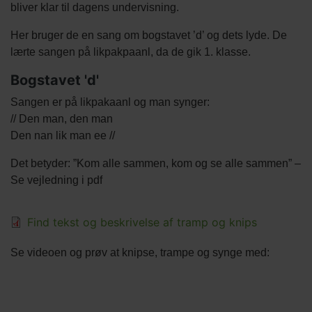
bliver klar til dagens undervisning.
Her bruger de en sang om bogstavet ’d’ og dets lyde. De
lærte sangen på likpakpaanl, da de gik 1. klasse.
Bogstavet 'd'
Sangen er på likpakaanl og man synger:
// Den man, den man
Den nan lik man ee //
Det betyder: ”Kom alle sammen, kom og se alle sammen” –
Se vejledning i pdf
Find tekst og beskrivelse af tramp og knips
Beskrivelse
Se videoen og prøv at knipse, trampe og synge med:
Video