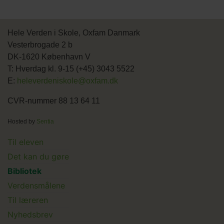
Hele Verden i Skole, Oxfam Danmark
Vesterbrogade 2 b
DK-1620 København V
T: Hverdag kl. 9-15 (+45) 3043 5522
E:
heleverdeniskole@oxfam.dk
CVR-nummer 88 13 64 11
Hosted by
Sentia
Main
Til eleven
Det kan du gøre
menu
Bibliotek
Verdensmålene
Til læreren
Main
Nyhedsbrev