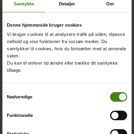
”Corporate Social
mønstre. Se billeder og
Samtykke
Detaljer
Om
Responsibility”. På dansk
farvelæg.
taler man om
virksomheders sociale
Denne hjemmeside bruger cookies
ansvar.
Vi bruger cookies til at analysere trafik på siden, tilpasse
indhold og vise funktioner fra sociale medier. Du
samtykker til cookies, hvis du fortsætter med at anvende
Main
siden.
picture
Du kan til enhver tid ændre eller trække dit samtykke
tilbage.
Fra blomst til
Samtykkevalg
Nødvendige
bluse
Body
Når du køber en ny bluse
Funktionelle
af bomuld, har den allerede
været på en lang rejse.
Statistiske