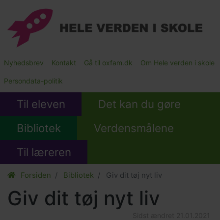
Gå
til
hovedindhold
Main
Nyhedsbrev
Kontakt
Gå til oxfam.dk
Om Hele verden i skole
Submenu
Persondata-politik
Til eleven
Det kan du gøre
Bibliotek
Verdensmålene
Til læreren
Forsiden
Bibliotek
Giv dit tøj nyt liv
Giv dit tøj nyt liv
Sidst ændret
21.01.2021