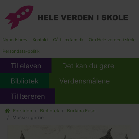
Gå
til
hovedindhold
Main
Nyhedsbrev
Kontakt
Gå til oxfam.dk
Om Hele verden i skole
Submenu
Persondata-politik
Til eleven
Det kan du gøre
Bibliotek
Verdensmålene
Til læreren
Forsiden
Bibliotek
Burkina Faso
Mossi-rigerne