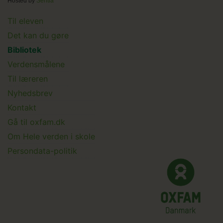
Hosted by
Sentia
Main
Til eleven
Det kan du gøre
menu
Bibliotek
Verdensmålene
Til læreren
Main
Nyhedsbrev
Kontakt
Submenu
Gå til oxfam.dk
Om Hele verden i skole
Persondata-politik