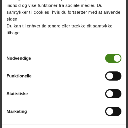
Læs legenden om prinsesse
indhold og vise funktioner fra sociale medier. Du
Yannenga
samtykker til cookies, hvis du fortsætter med at anvende
siden.
Du kan til enhver tid ændre eller trække dit samtykke
Related
Main
Main
tilbage.
content
picture
picture
Samtykkevalg
Nødvendige
Tidslinje
Legenden om
prinsesse
Funktionelle
Body
Få overblik over
Yennenga
Sydsudans og områdets
Body
historie, der går langt
Prinsesse Yennenga blev
Statistiske
tilbage i tiden.
stammoder til mossi-folket.
Legenden om hende er
Marketing
meget kendt i Burkina
Faso.