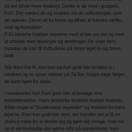
så der bliver mere fredeligt. Derfor er de med i gruppen,
PJO. Dér mødes de og snakker om de udfordringer, som
de oplever. Det er alt fra klima og affald, til bander, stoffer,
vold og korruption.
PJO-lærerne hjælper eleverne med at tale om det og med
at arbejde med løsninger og ændringer. De viser dem,
hvordan de kan få indflydelse på deres eget liv og deres
land.
Når Roni har fri, kan han og Auri godt lide at købe is i
centeret og se sjove videoer på TikTok. Nogle dage følges
de bare hjem fra skole.
I weekenden kan Roni godt lide at besøge sine
bedsteforældre. Hans bedstefar fortæller mange historier.
Både nogle af ”Guatemalas legender” og historier fra hans
eget liv. Roni kan godt lide dem, der handler om at få en
chance mere for at ændre sig og gøre sig umage. Han ser
op til sin bedstefar, der gerne ville på universitetet, men