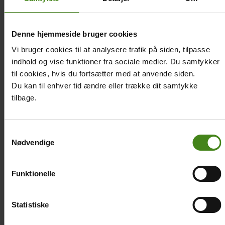
Denne hjemmeside bruger cookies
Vi bruger cookies til at analysere trafik på siden, tilpasse
indhold og vise funktioner fra sociale medier. Du samtykker
til cookies, hvis du fortsætter med at anvende siden.
Du kan til enhver tid ændre eller trække dit samtykke
tilbage.
Related
Main
Main
Samtykkevalg
content
picture
picture
Nødvendige
Funktionelle
PJO, MTM og
Dans med Roni og
træbørnehaven
Auri
Statistiske
Body
Body
Se video og billeder fra
Se hvordan Roni og Auri