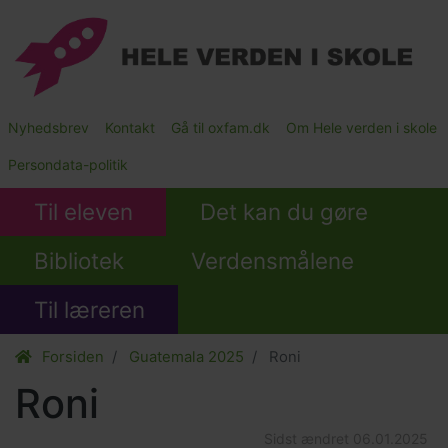
Gå
til
hovedindhold
Main
Nyhedsbrev
Kontakt
Gå til oxfam.dk
Om Hele verden i skole
Submenu
Persondata-politik
Til eleven
Det kan du gøre
Bibliotek
Verdensmålene
Til læreren
Forsiden
Guatemala 2025
Roni
Roni
Sidst ændret
06.01.2025