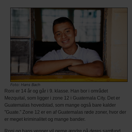
Indholds
Tekst
Billede
Image
Billede
elementer
afsnit
kredit
Foto: Hans Bach
Roni er 14 år og går i 9. klasse. Han bor i området
Mezquital, som ligger i zone 12 i Guatemala City. Det er
Guatemalas hovedstad, som mange også bare kalder
”Guate.” Zone 12 er en af Guatemalas røde zoner, hvor der
er meget kriminalitet og mange bander.
Roni og hans venner vil gerne ændre på deres samfund,