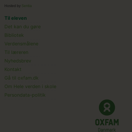
Hosted by
Sentia
Main
Til eleven
Det kan du gøre
menu
Bibliotek
Verdensmålene
Til læreren
Main
Nyhedsbrev
Kontakt
Submenu
Gå til oxfam.dk
Om Hele verden i skole
Persondata-politik