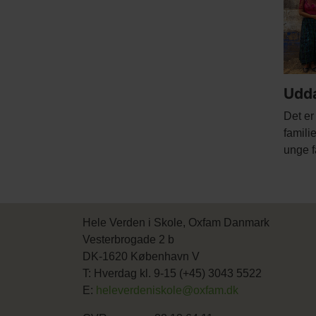
Udda
Body
Det er
famili
unge f
Hele Verden i Skole, Oxfam Danmark
Vesterbrogade 2 b
DK-1620 København V
T: Hverdag kl. 9-15 (+45) 3043 5522
E:
heleverdeniskole@oxfam.dk