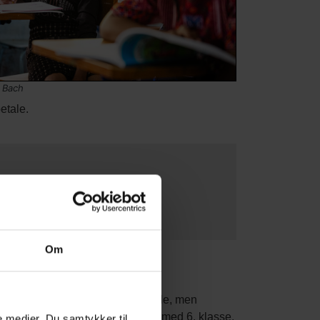
 Bach
etale.
Om
le børn kommer i skole
e børn i Guatemala starter i skole, men
af børnene bliver aldrig færdige med 6. klasse.
le medier. Du samtykker til