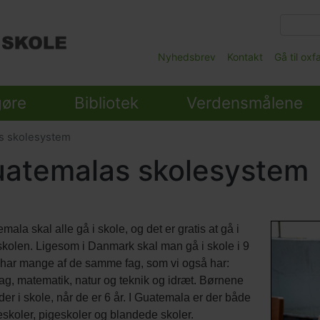
Gå
til
hovedindhold
Main
Nyhedsbrev
Kontakt
Gå til ox
Submenu
gøre
Bibliotek
Verdensmålene
s skolesystem
atemalas skolesystem
lds
Billede
Image
Billede
mala skal alle gå i skole, og det er gratis at gå i
nter
kredit
kolen. Ligesom i Danmark skal man gå i skole i 9
 har mange af de samme fag, som vi også har:
ag, matematik, natur og teknik og idræt. Børnene
er i skole, når de er 6 år. I Guatemala er der både
skoler, pigeskoler og blandede skoler.