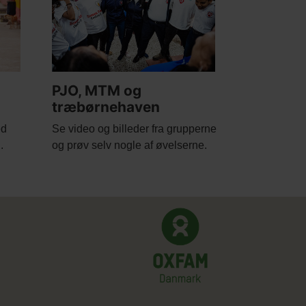
PJO, MTM og
træbørnehaven
Body
ed
Se video og billeder fra grupperne
.
og prøv selv nogle af øvelserne.