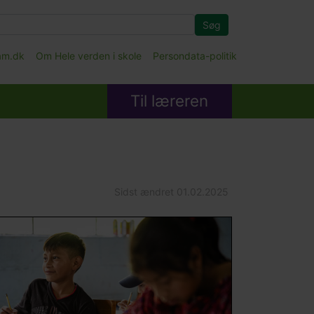
Søg
fam.dk
Om Hele verden i skole
Persondata-politik
Til læreren
Sidst ændret
01.02.2025