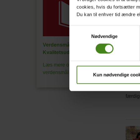
cookies, hvis du fortsætter 
Du kan til enhver tid ændre e
Samtykkevalg
Nødvendige
Verdensmål 4:
Kvalitetsuddannelse
Billede
Foto: 
Læs mere om FN's
kredit
I Rabi
verdensmål.
Kun nødvendige cook
bliver
9 ud a
færdig
Relat
Main
conte
pictur