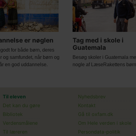
nnelse er nøglen
Tag med i skole i
Guatemala
 godt for både børn, deres
Body
er og samfundet, når børn og
Besøg skoler i Guatemala m
år en god uddannelse.
nogle af LæseRakettens børn
Main
Main
Til eleven
Nyhedsbrev
Det kan du gøre
Kontakt
menu
Submenu
Bibliotek
Gå til oxfam.dk
Verdensmålene
Om Hele verden i skole
Til læreren
Persondata-politik