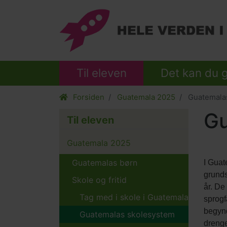
Til eleven
Det kan du 
Forsiden
Guatemala 2025
Guatemala
Gu
Til eleven
Guatemala 2025
Indho
Tekst
Guatemalas børn
I Guate
eleme
afsnit
grunds
Skole og fritid
år. De
Tag med i skole i Guatemala
sprogf
begynd
Guatemalas skolesystem
drenge