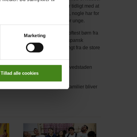
ge grunde til, at børn stopper for tidligt med at
 Nogle børn er nødt til at arbejde, nogle har for
kole, og andre bliver gravide alt for unge.
opper med skolen for tidligt, er oftest børn fra
Marketing
milier, som taler andre sprog end spansk
 Og dem, som bor på landet langt fra de store
e færdige med 6. klasse. Men i hovedstaden
Tillad alle cookies
1 ud af 10 børn fra de fattigste familier bliver
Main
picture