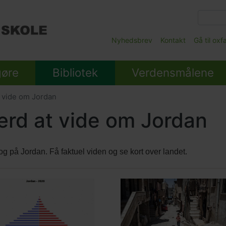
Gå
til
hovedindhold
Main
Nyhedsbrev
Kontakt
Gå til ox
Submenu
gøre
Bibliotek
Verdensmålene
 vide om Jordan
rd at vide om Jordan
log på Jordan. Få faktuel viden og se kort over landet.
ed
Main
nt
e
picture