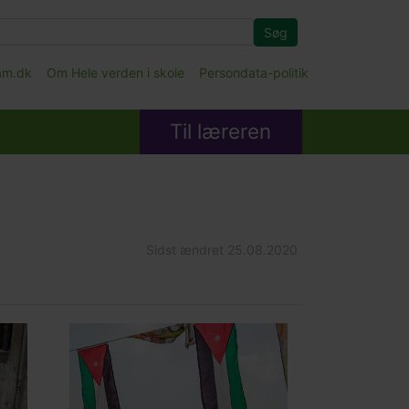
Søg
fam.dk
Om Hele verden i skole
Persondata-politik
Til læreren
Sidst ændret
25.08.2020
Main
picture