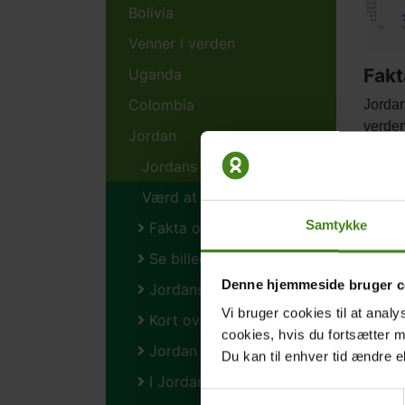
Bolivia
Venner i verden
Fakt
Uganda
Colombia
Body
Jordan
verden
Jordan
Jordans børn
Værd at vide om Jordan
Main
Samtykke
Fakta og tal om Jordan
pictur
Se billeder fra Jordan
Denne hjemmeside bruger c
Jordans flag
Vi bruger cookies til at analy
Kort over Jordan
cookies, hvis du fortsætter 
Jordan og verdensmålene
Du kan til enhver tid ændre e
Kort
I Jordan taler de arabisk
Body
Se et 
Samtykkevalg