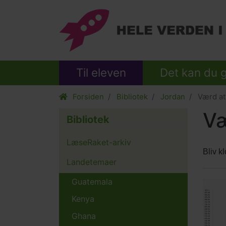
Til eleven
Det kan du 
Forsiden
Bibliotek
Jordan
Værd at
Væ
Bibliotek
LæseRaket-arkiv
Bliv k
Landetemaer
Guatemala
Relat
Main
conte
pictur
Kenya
Ghana