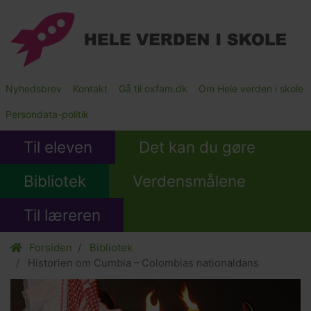
Gå
til
hovedindhold
Main
Nyhedsbrev
Kontakt
Gå til oxfam.dk
Om Hele verden i skole
Submenu
Persondata-politik
Til eleven
Det kan du gøre
Bibliotek
Verdensmålene
Til læreren
Forsiden
Bibliotek
Historien om Cumbia – Colombias nationaldans