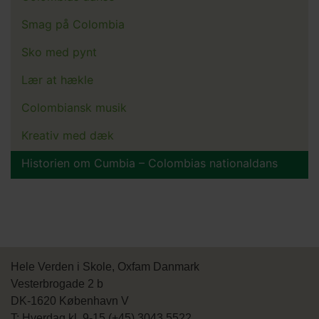
Main
menu
Smag på Colombia
Sko med pynt
Lær at hækle
Colombiansk musik
Kreativ med dæk
Historien om Cumbia – Colombias nationaldans
Hele Verden i Skole, Oxfam Danmark
Vesterbrogade 2 b
DK-1620 København V
T: Hverdag kl. 9-15 (+45) 3043 5522