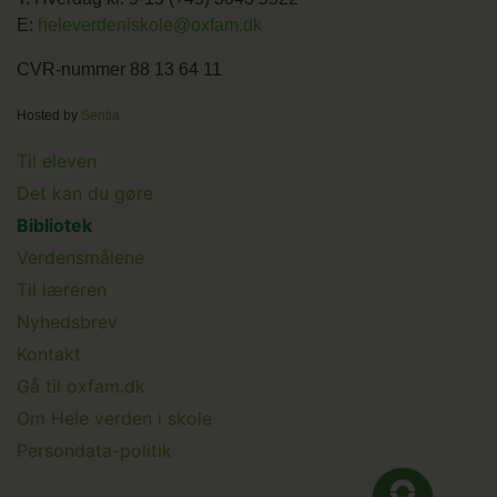
E:
heleverdeniskole@oxfam.dk
CVR-nummer 88 13 64 11
Hosted by
Sentia
Main
Til eleven
Det kan du gøre
menu
Bibliotek
Verdensmålene
Til læreren
Main
Nyhedsbrev
Kontakt
Submenu
Gå til oxfam.dk
Om Hele verden i skole
Persondata-politik