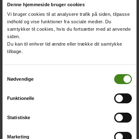
Denne hjemmeside bruger cookies
svinger med hofterne og skuldrene, som det gøres i
traditionel, afrikansk dans. De oprindelige folks
Vi bruger cookies til at analysere trafik på siden, tilpasse
musikinstrumenter kan også høres i musikken.
indhold og vise funktioner fra sociale medier. Du
samtykker til cookies, hvis du fortsætter med at anvende
Kvinderne har meget store, flæsede nederdele på. De må
siden.
ikke løfte fødderne, når de danser. De skal sørge for at
Du kan til enhver tid ændre eller trække dit samtykke
glide hen ad gulvet i stedet for at trampe. Det ser mere
tilbage.
elegant ud.
Samtykkevalg
Related
Main
Main
Nødvendige
content
picture
picture
Funktionelle
Colombias danse
Colombiansk
Statistiske
musik
Body
I Colombia er der en særlig
Body
kultur for at danse. Lær
Lyt til musik fra Colombia.
Marketing