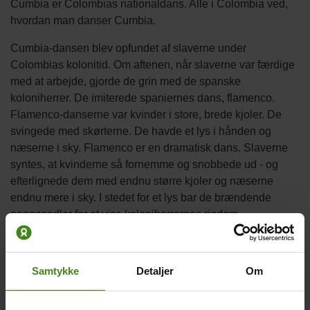
Cumbia er Colombias nationaldans. Alle i Colombia ved,
hvordan man danser Cumbia.
Cumbia-dansen blev opfundet af slaverne under
Colombias kolonitid. Om aftenen, når slaverne var færdige
med at arbejde, gjorde de grin med de spanske
koloniherrer. De imiterede spaniernes dans, flamenco.
Flamenco-danserne var kvinder i store, brede kjoler. De
svingede med skørterne. De havde et lys i hånden og
næserne i sky. Flamenco er en dramatisk dans. Slaverne
syntes, at kvinderne så fornemme og snobbede ud - og
efterlignede dem med endnu større kjoler og næserne
endnu mere i sky. I stedet for et lys bar de brændende
pengesedler for at vise koloniherrernes rigdom.
En fejring af forskellighed
I dag ses Cumbia, som en fejring af befolkningens
Samtykke
Detaljer
Om
forskellighed.
Afrikanernes tilstedeværelse kan ses i dansen. Man