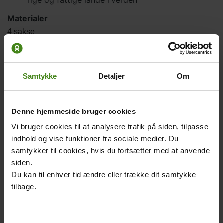
Materialer
4 sakse
4 linealer
2 vinkler
2 passere
Samtykke
Detaljer
Om
2 limstifter
9 blyanter
32 ark hvidt A4 papir (gerne svær kvalitet)
Denne hjemmeside bruger cookies
3 ark farvet A4 papir
Vi bruger cookies til at analysere trafik på siden, tilpasse
45 100 kr sedler (af papir!)
indhold og vise funktioner fra sociale medier. Du
5 armbind i forskellige farver
samtykker til cookies, hvis du fortsætter med at anvende
Et lokale med 5 borde og plads til trafik mellem bordene
siden.
Evt. en stor planche med papirsymbolerne.
Du kan til enhver tid ændre eller trække dit samtykke
Beskrivelse
tilbage.
Eleverne inddeles i 5 grupper: 2 industrilande og 3
udviklingslande (udviklingslandende må gerne være lidt
større end de andre grupper). Giv grupperne navne (fx
Samtykkevalg