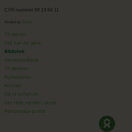
CVR-nummer 88 13 64 11
Hosted by
Sentia
Main
Til eleven
Det kan du gøre
menu
Bibliotek
Verdensmålene
Til læreren
Main
Nyhedsbrev
Kontakt
Submenu
Gå til oxfam.dk
Om Hele verden i skole
Persondata-politik