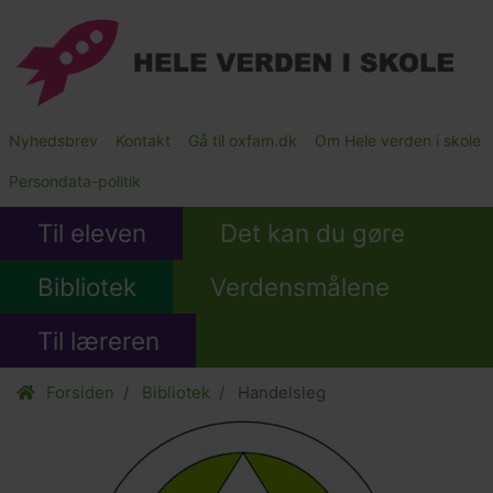
Gå
til
hovedindhold
Main
Nyhedsbrev
Kontakt
Gå til oxfam.dk
Om Hele verden i skole
Submenu
Persondata-politik
Til eleven
Det kan du gøre
Bibliotek
Verdensmålene
Til læreren
Forsiden
Bibliotek
Handelsleg