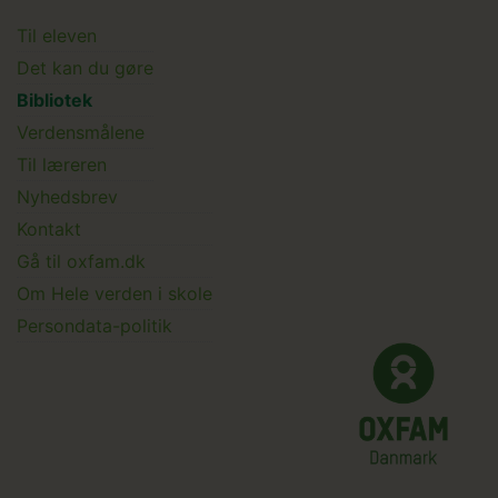
Main
Til eleven
Det kan du gøre
menu
Bibliotek
Verdensmålene
Til læreren
Main
Nyhedsbrev
Kontakt
Submenu
Gå til oxfam.dk
Om Hele verden i skole
Persondata-politik