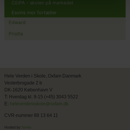
CEIPA - skolen på markedet
Esvins mor fortæller
Edward
Prisilla
Hele Verden i Skole, Oxfam Danmark
Vesterbrogade 2 b
DK-1620 København V
T: Hverdag kl. 9-15 (+45) 3043 5522
E:
heleverdeniskole@oxfam.dk
CVR-nummer 88 13 64 11
Hosted by
Sentia