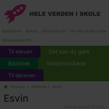
Gå
til
hovedindhold
Main
Nyhedsbrev
Kontakt
Gå til oxfam.dk
Om Hele verden i skole
Submenu
Persondata-politik
Til eleven
Det kan du gøre
Bibliotek
Verdensmålene
Til læreren
Forsiden
Bibliotek
Esvin
Esvin
Sidst ændret
26.08.2020