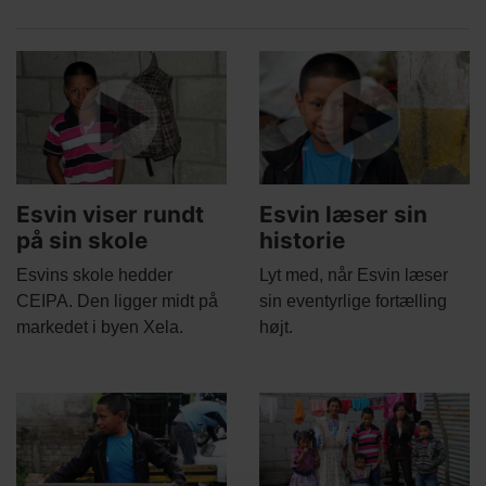
Related
Main
Main
content
picture
picture
Esvin viser rundt
Esvin læser sin
på sin skole
historie
Body
Body
Esvins skole hedder
Lyt med, når Esvin læser
CEIPA. Den ligger midt på
sin eventyrlige fortælling
markedet i byen Xela.
højt.
Main
Main
picture
picture