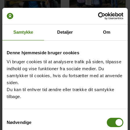
Esvins eventyr
Billeder fra Esvins
hverdag
Body
Esvins eventyr hedder
Samtykke
Detaljer
Om
"Rosa og den magiske
Billederne viser byen Xela,
pande."
hvor Esvin bor, hans hus
og hele hans familie.
Denne hjemmeside bruger cookies
Vi bruger cookies til at analysere trafik på siden, tilpasse
indhold og vise funktioner fra sociale medier. Du
Main
Main
samtykker til cookies, hvis du fortsætter med at anvende
picture
picture
siden.
Du kan til enhver tid ændre eller trække dit samtykke
tilbage.
CEIPA - skolen på
Esvins mor
markedet
fortæller
Samtykkevalg
Nødvendige
Body
Body
Få mere at vide om Esvins
Hør historien om, hvorfor