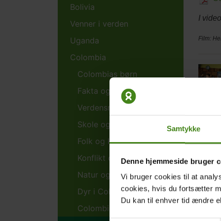
Bolivia
I vide
Venner i verden
Film: He
Uganda
Colombia
Relat
Main
Colombias børn
conte
pictur
Fakta og historie
Verdensmålene i Colombia
Skole og hverdag
Samtykke
Folk og kultur
Col
Konflikt og fred
Denne hjemmeside bruger c
Body
Lyt ti
Natur og klima
Vi bruger cookies til at analy
cumbia
cookies, hvis du fortsætter 
Dyr i Colombia
Du kan til enhver tid ændre e
Colombia med alle sanser