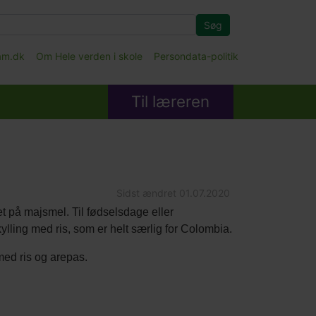
Søg
fam.dk
Om Hele verden i skole
Persondata-politik
Til læreren
Sidst ændret
01.07.2020
 på majsmel. Til fødselsdage eller
lling med ris, som er helt særlig for Colombia.
med ris og arepas.