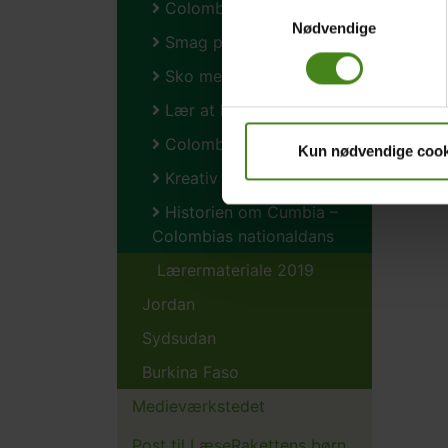
Samtykkevalg
Colombias danse
Nødvendige
Smag på Colombia
Sko med pynt
Lær at hækle
Colombiansk musik
Kun nødvendige cook
Kreativ med dæk
Historien om Cumbia –
Colombias nationaldans
Lærermateriale 2019
Jordan
Sydsudan
Burkina Faso
Medieværkstedet
Post til LæseRakettens børn