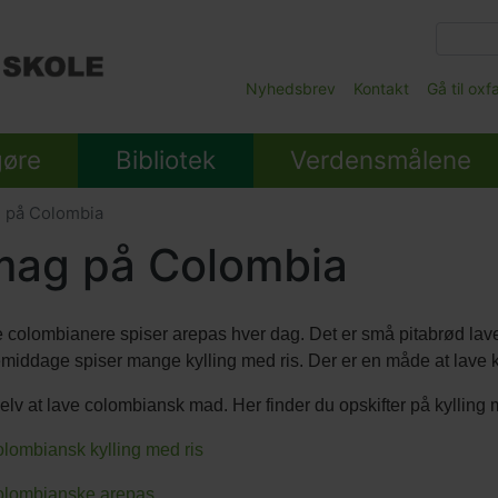
Gå
til
hovedindhold
Main
Nyhedsbrev
Kontakt
Gå til ox
Submenu
gøre
Bibliotek
Verdensmålene
 på Colombia
ag på Colombia
colombianere spiser arepas hver dag. Det er små pitabrød lavet
emiddage spiser mange kylling med ris. Der er en måde at lave ky
elv at lave colombiansk mad. Her finder du opskifter på kylling 
lombiansk kylling med ris
lombianske arepas