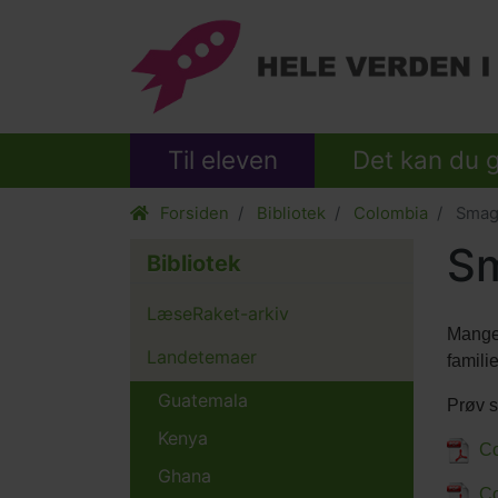
Til eleven
Det kan du 
Forsiden
Bibliotek
Colombia
Smag
Sm
Bibliotek
LæseRaket-arkiv
Mange 
Landetemaer
famili
Guatemala
Prøv s
Kenya
Co
Ghana
Co