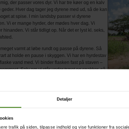
 mig, der passer vores dyr. Vi har tre køer og en kalv
e geder. Hver dag tager jeg dyrene med ud, så de kan
noget at spise. I min landsby passer vi dyrene
. Vi er mange hyrder, der mødes hver dag. Vi
 hinanden. Vi står tidligt op. Når det er lyst kl. seks,
afsted.
 meget varmt at løbe rundt og passe på dyrene. Så
 rart at holde en pause i skyggen. Vi har en hyrdestav
flaske vand med. Vi binder flasken fast på staven –
 nemmest. Selv om vi står under træet og snakker, så
 altid, hvor dyrene er. Det er bare noget, vi ved. Vi
Teïdo sa
 vores egne dyr. Måske ligner de hinanden, men vi
William Ve
 dem alligevel. Mit favoritdyr er vores sorte ko. Den
lot.
Detaljer
Lige nu har
regntid. Så
ookies
det svært 
sere trafik på siden, tilpasse indhold og vise funktioner fra socia