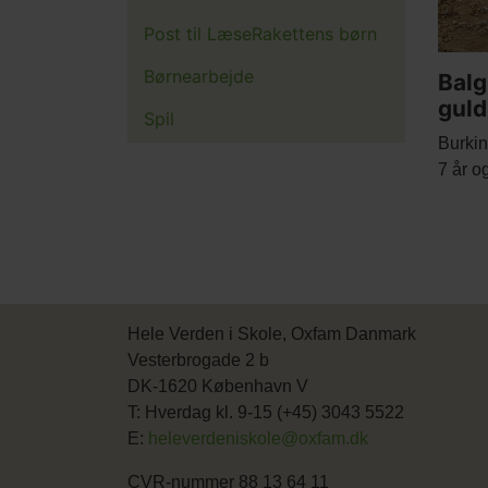
Post til LæseRakettens børn
Børnearbejde
Balg
gul
Spil
Burkin
7 år o
Hele Verden i Skole, Oxfam Danmark
Vesterbrogade 2 b
DK-1620 København V
T: Hverdag kl. 9-15 (+45) 3043 5522
E:
heleverdeniskole@oxfam.dk
CVR-nummer 88 13 64 11