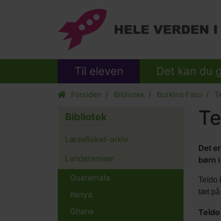
Til eleven
Det kan du 
Forsiden
Bibliotek
Burkina Faso
Te
Te
Bibliotek
LæseRaket-arkiv
Det e
Landetemaer
børn 
Guatemala
Teïdo 
tæt på
Kenya
Ghana
Teïdo