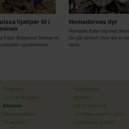
uissa hjælper til i
Nomadernes dyr
dminen
Body
Nomader flytter sig med deres
a Faso: Balguissa Simean er
De går derhen, hvor der er m
g arbejder i guldminerne.
vand.
Main
Main
Til eleven
Nyhedsbrev
Det kan du gøre
Kontakt
menu
Submenu
Bibliotek
Gå til oxfam.dk
Verdensmålene
Om Hele verden i skole
Til læreren
Persondata-politik