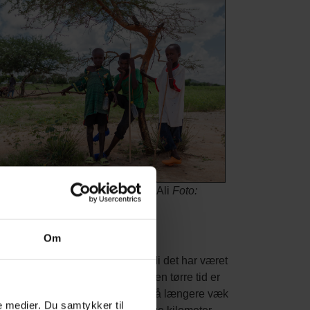
mmen med vennerne Hamdou og Ali
Foto:
st Lillesøe
Om
 dyrene nok at spise. Det er, fordi det har været
 nu er planterne grønne. Men i den tørre tid er
for dem at finde føde. Så må de gå længere væk
le medier. Du samtykker til