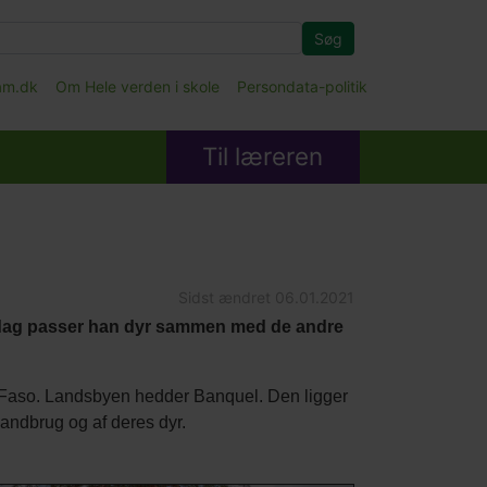
Søg
fam.dk
Om Hele verden i skole
Persondata-politik
Til læreren
Sidst ændret
06.01.2021
er dag passer han dyr sammen med de andre
a Faso. Landsbyen hedder Banquel. Den ligger
landbrug og af deres dyr.