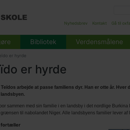
Gå
til
hovedindhold
Main
Nyhedsbrev
Kontakt
Gå til ox
Submenu
gøre
Bibliotek
Verdensmålene
ïdo er hyrde
ïdo er hyrde
r Teïdos arbejde at passe familiens dyr. Han er otte år. Hv
i landsbyen.
bor sammen med sin familie i en landsby i det nordlige Burkin
 grænsen til nabolandet Niger. Alle landsbyens familier lever af 
 fortæller