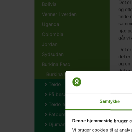
Det er
Bolivia
og ott
Venner i verden
finde 
Uganda
sammen
hjælper
Colombia
går vi 
Jordan
Det er
Sydsudan
det er
Burkina Faso
og en 
det er
Burkina Fasos børn
ved vi
Teïdo
kender
kender
På besøg hos Teïdo
er så f
Samtykke
Teïdo er hyrde
Fatoumata
Denne hjemmeside bruger c
Djumansi
Vi bruger cookies til at analy