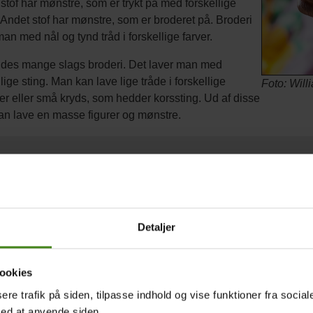
stof har mønstre, som er trykt på med forskellige
. Andet stof har mønstre, som er broderet på. Broderi
man med nål og tynd tråd i forskellige farver.
ndes mange slags broderi. Det laver man med
llige sting. Man kan lave lige tråde i forskellige
Foto: Will
r eller små kryds, som hedder korssting. Ud af disse
n lave en masse figurer og mønstre.
selv broderier
t et mønster til broderi.
 selv på flere mønstre. Lav en tegning og omsæt den til korssting
Detaljer
selv at lave stoftryk.
kal bruge kartofler, en urtekniv og maling.
Se en video af, hvorda
ookies
sere trafik på siden, tilpasse indhold og vise funktioner fra socia
å billederne og se stof, mønstre og broderi fra Sydsudan.
med at anvende siden.