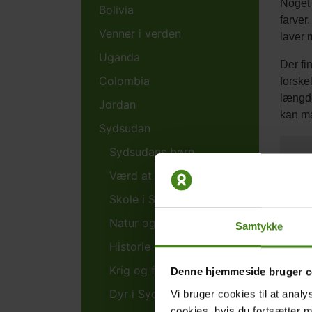
Noget 
Bolivia
farver
Venner i verden
laver 
Uganda
Der fi
Colombia
forske
længde
Jordan
kan ma
Sydsudan
Sydsudans børn
Lav 
Værd at vide om Sydsudan
Prin
Skole i Sydsudan
Find
Natur og klima
Samtykke
Prøv 
Du s
Historie
Krig og fred
Denne hjemmeside bruger c
Dyr i Sydsudan
Vi bruger cookies til at analy
Klik p
cookies, hvis du fortsætter 