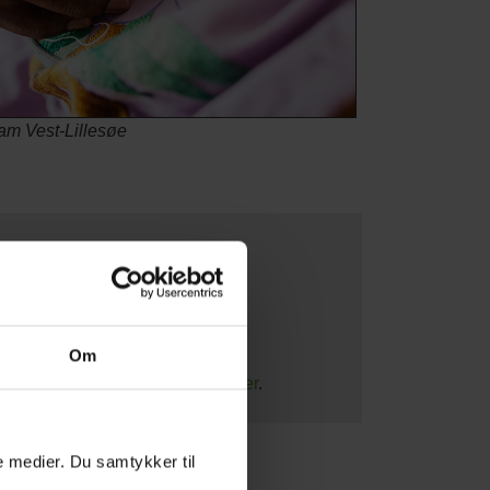
iam Vest-Lillesøe
 på ternet papir.
Om
n man laver stoftryk med kartofler
.
le medier. Du samtykker til