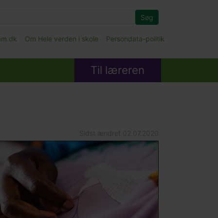
Søg
fam.dk
Om Hele verden i skole
Persondata-politik
Til læreren
Sidst ændret
02.07.2020