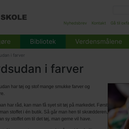
Gå
til
hovedindhold
Main
Nyhedsbrev
Kontakt
Gå til ox
Submenu
gøre
Bibliotek
Verdensmålene
dan i farver
dsudan i farver
udan har tøj og stof mange smukke farver og
re.
an har råd, kan man få syet sit tøj på markedet. Først
man stoffet i én butik. Så går man hen til skrædderen,
n sy stoffet om til det tøj, man gerne vil have.