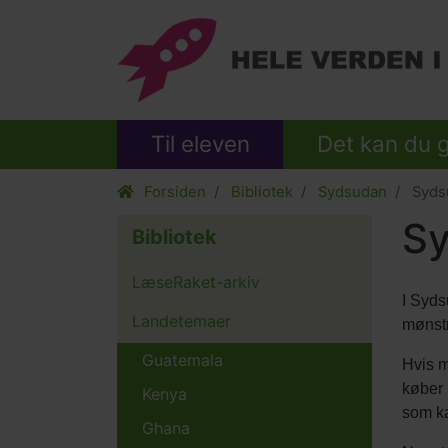
Til eleven
Det kan du 
Forsiden
Bibliotek
Sydsudan
Sydsu
Sy
Bibliotek
LæseRaket-arkiv
I Syds
Landetemaer
mønst
Guatemala
Hvis m
køber 
Kenya
som ka
Ghana