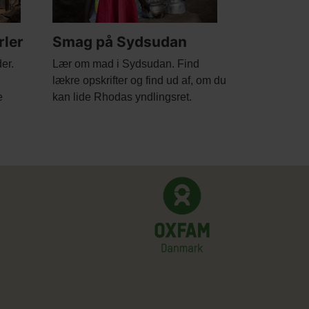
rler
Smag på Sydsudan
Body
er.
Lær om mad i Sydsudan. Find
lækre opskrifter og find ud af, om du
e
kan lide Rhodas yndlingsret.