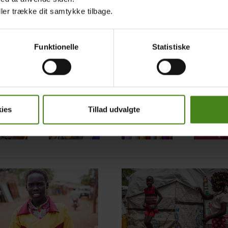
ller trække dit samtykke tilbage.
box
show
Funktionelle
Statistiske
y
s
ies
Tillad udvalgte
ed
Main
nt
e
picture