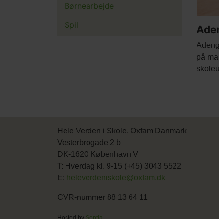
Børnearbejde
Spil
Ade
Body
Adeng 
på mar
skoleu
Hele Verden i Skole, Oxfam Danmark
Vesterbrogade 2 b
DK-1620 København V
T: Hverdag kl. 9-15 (+45) 3043 5522
E:
heleverdeniskole@oxfam.dk
CVR-nummer 88 13 64 11
Hosted by
Sentia