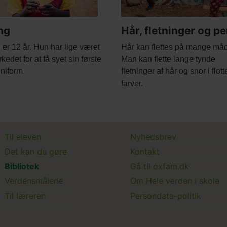
ng
Hår, fletninger og pe
Body
er 12 år. Hun har lige været
Hår kan flettes på mange måd
kedet for at få syet sin første
Man kan flette lange tynde
niform.
fletninger af hår og snor i flott
farver.
Main
Main
Til eleven
Nyhedsbrev
Det kan du gøre
Kontakt
menu
Submenu
Bibliotek
Gå til oxfam.dk
Verdensmålene
Om Hele verden i skole
Til læreren
Persondata-politik