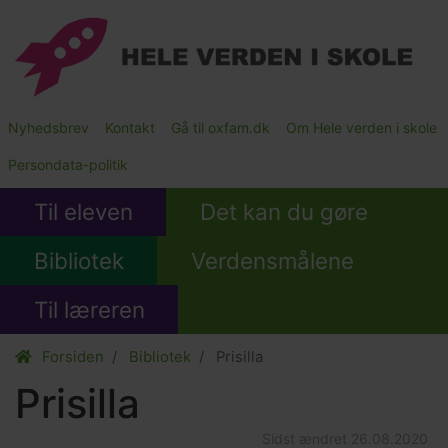
Gå
til
hovedindhold
Main
Nyhedsbrev
Kontakt
Gå til oxfam.dk
Om Hele verden i skole
Submenu
Persondata-politik
Til eleven
Det kan du gøre
Bibliotek
Verdensmålene
Til læreren
Forsiden
Bibliotek
Prisilla
Prisilla
Sidst ændret
26.08.2020