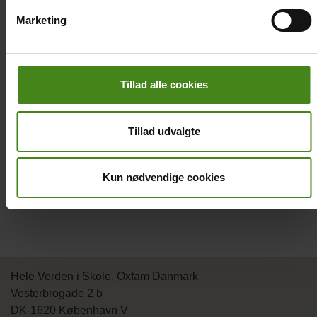
Camilo
Marketing
Johanna
Esvin
Tillad alle cookies
Edward
Prisilla
Tillad udvalgte
Hvad er Niños y Jóvenes?
Guatemala City
Kun nødvendige cookies
Hele Verden i Skole, Oxfam Danmark
Vesterbrogade 2 b
DK-1620 København V