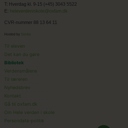
T: Hverdag kl. 9-15 (+45) 3043 5522
E:
heleverdeniskole@oxfam.dk
CVR-nummer 88 13 64 11
Hosted by
Sentia
Main
Til eleven
Det kan du gøre
menu
Bibliotek
Verdensmålene
Til læreren
Main
Nyhedsbrev
Kontakt
Submenu
Gå til oxfam.dk
Om Hele verden i skole
Persondata-politik